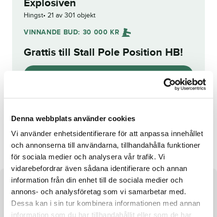
Explosiven
Hingst
21 av 301 objekt
VINNANDE BUD:
30 000
KR
Grattis till
Stall Pole Position HB
!
Budhistorik
Reg. nr.:
SE 20-3683
Denna webbplats använder cookies
Hankypanky Slander
Mellow Doubt
Vi använder enhetsidentifierare för att anpassa innehållet
och annonserna till användarna, tillhandahålla funktioner
för sociala medier och analysera vår trafik. Vi
vidarebefordrar även sådana identifierare och annan
information från din enhet till de sociala medier och
Om hästen
annons- och analysföretag som vi samarbetar med.
Dessa kan i sin tur kombinera informationen med annan
Hingst e. Explosive Matter u. Patchwork ue. Express It
information som du har tillhandahållit eller som de har