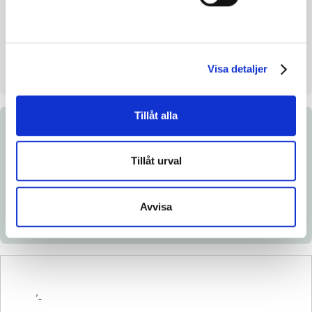
Uppfödare
Stig-Ove Axelsson
Säljare
Stall Pole Position HB
Uppstallningsplats
Fjugesta
Visa detaljer
Tillåt alla
Dokument
Tillåt urval
Ladda ned katalogsida
Länk till Breedly.com
Avvisa
Veterinär- och röntgenintyg
’-