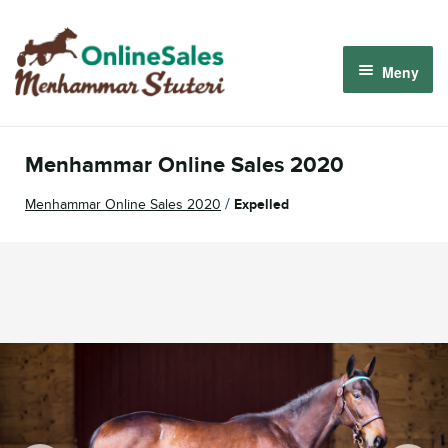
Hoppa
Hoppa
till
till
Meny
navigering
innehåll
Menhammar OnlineSales 2026
Menhammar Online Sales 2020
Derbyauktionen 2026
/
Menhammar Online Sales 2020
Expelled
Om oss
Så fungerar det
Logga in