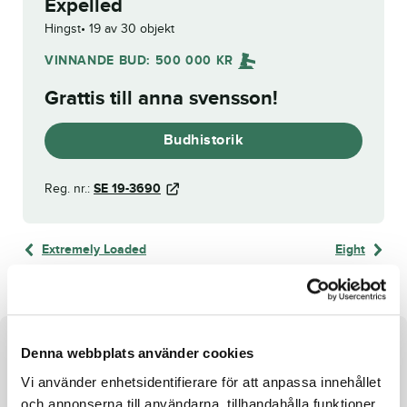
Expelled
Hingst
19 av 30 objekt
VINNANDE BUD:
500 000
KR
Grattis till
anna svensson
!
Budhistorik
Reg. nr.:
SE 19-3690
Extremely Loaded
Eight
Om hästen
Denna webbplats använder cookies
Vi använder enhetsidentifierare för att anpassa innehållet
Hingst e. Walner u. Rub it Out
och annonserna till användarna, tillhandahålla funktioner