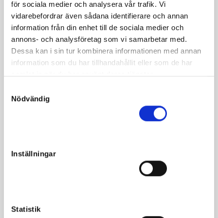
för sociala medier och analysera vår trafik. Vi
Requisition var en tidig talang som var ute och provade att
vidarebefordrar även sådana identifierare och annan
kvala redan i juni som tvååring, men tyvärr kom hon aldrig
information från din enhet till de sociala medier och
till start. Mödernet rullar tillbaka till Impish och
annons- och analysföretag som vi samarbetar med.
topphästarna hänger som klasar i stamträdet. Vi nämner
Dessa kan i sin tur kombinera informationen med annan
några avelshingstar som Scarlet Knight, Rapido, Armbro
information som du har tillhandahållit eller som de har
Scorpion och superstoet Delicious U.S.
samlat in när du har använt deras tjänster.
S
Nödvändig
a
m
t
Fakta
y
c
Inställningar
Kön
Hingst
k
Född
2019-03-22
e
s
Far
Readly Express
v
Mor
Requisition
a
Statistik
l