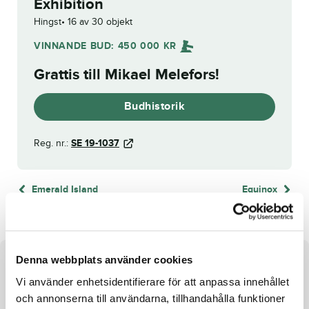
Exhibition
Hingst
16 av 30 objekt
VINNANDE BUD:
450 000
KR
Grattis till
Mikael Melefors
!
Budhistorik
Reg. nr.:
SE 19-1037
Emerald Island
Equinox
Denna webbplats använder cookies
Om hästen
Vi använder enhetsidentifierare för att anpassa innehållet
Hingst e. Readly Express u. Requisition
och annonserna till användarna, tillhandahålla funktioner