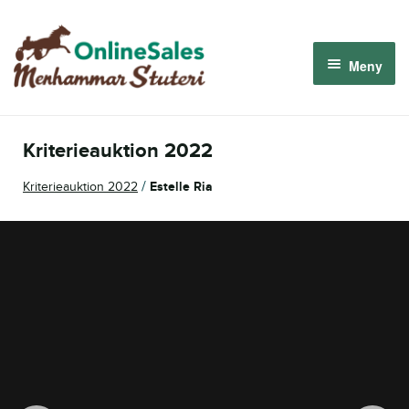
Hoppa
Hoppa
till
till
Meny
navigering
innehåll
Menhammar OnlineSales 2026
Kriterieauktion 2022
Derbyauktionen 2026
/
Kriterieauktion 2022
Estelle Ria
Om oss
Så fungerar det
Logga in