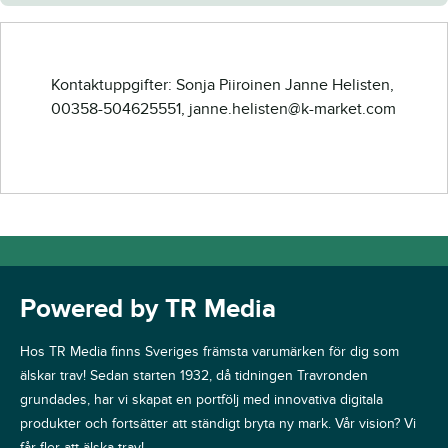
Kontaktuppgifter: Sonja Piiroinen Janne Helisten,
00358-504625551, janne.helisten@k-market.com
Powered by TR Media
Hos TR Media finns Sveriges främsta varumärken för dig som
älskar trav! Sedan starten 1932, då tidningen Travronden
grundades, har vi skapat en portfölj med innovativa digitala
produkter och fortsätter att ständigt bryta ny mark. Vår vision? Vi
får fler att älska trav!