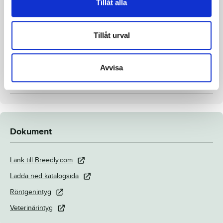
Tillåt alla
Avelsindex
105
Inavelskoeff.
8.40%
Tillåt urval
Mankhöjd/korshöjd
150 - 152
Uppfödare
Sonja Piiroinen Janne Helisten
Avvisa
Säljare
Sonja Piiroinen Janne Helisten
Stallplats
Stall 2 Box 20
Dokument
Länk till Breedly.com
Ladda ned katalogsida
Röntgenintyg
Veterinärintyg