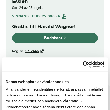
Essien
Sto
24 av 28 objekt
VINNANDE BUD:
25 000
KR
Grattis till
Harald Wagner
!
Budhistorik
Reg. nr.:
06-2446
Quadrille
Peach Brandy
Denna webbplats använder cookies
Vi använder enhetsidentifierare för att anpassa innehållet
Om hästen
och annonserna till användarna, tillhandahålla funktioner
för sociala medier och analysera vår trafik. Vi
Läckerbit med segerinstinkt!
vidarebefordrar även sådana identifierare och annan