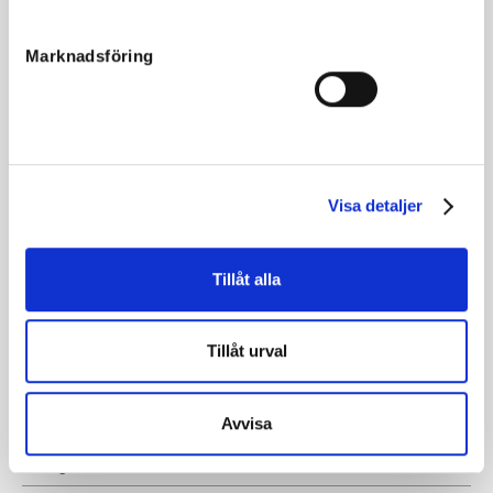
Far
Lindy Lane
Mor
Weah
Marknadsföring
Morfar
Meadow Road
Reg. nr.
06-2446
Färg
Mörkbrun
Avelsindex
104
Visa detaljer
Inavelskoeff.
11.21%
Mankhöjd/korshöjd
166
Tillåt alla
Uppfödare
Nilsson Hans och Strindin-
Kranar AB
Tillåt urval
Säljare
Menhammar Stuteri AB
Stallplats
Menhammar
Avvisa
Kategori
Fölsto
Fölavgift
50 000kr + moms