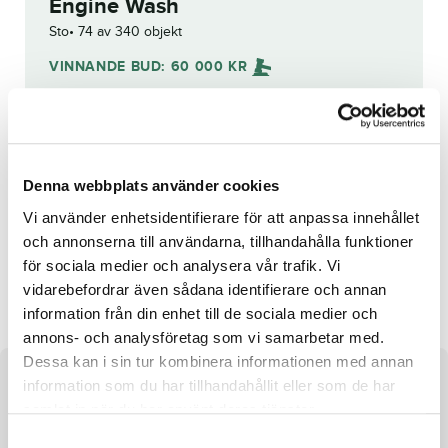
Engine Wash
Sto
74 av 340 objekt
VINNANDE BUD:
60 000
KR
Grattis till
Mimmi Elfstrand
!
Budhistorik
Denna webbplats använder cookies
Reg. nr.:
SE 19-1394
Vi använder enhetsidentifierare för att anpassa innehållet
och annonserna till användarna, tillhandahålla funktioner
för sociala medier och analysera vår trafik. Vi
Cypress Point
Hera Brick
vidarebefordrar även sådana identifierare och annan
information från din enhet till de sociala medier och
annons- och analysföretag som vi samarbetar med.
Dessa kan i sin tur kombinera informationen med annan
information som du har tillhandahållit eller som de har
Om hästen
samlat in när du har använt deras tjänster.
Sto efter Uncle Lasse och undan Yaw Damper
S