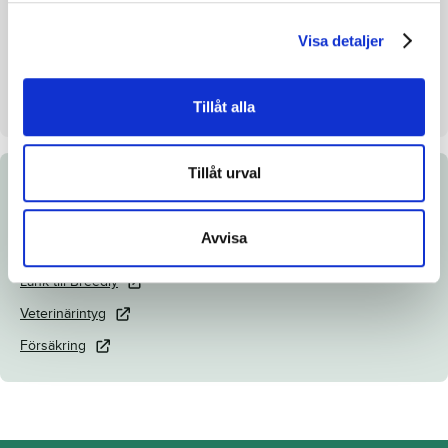
Uppfödare
Stefan T.Z. Melander HB
Visa detaljer
Säljare
Stefan T.Z. Melander HB
Dag
Dag 1
Tillåt alla
Tillåt urval
Dokument
Avvisa
Katalogsida
Länk till Breedly
Veterinärintyg
Försäkring