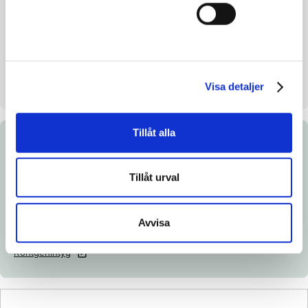
Uppfödare
Team SMH Trav HB & Team
Guje KB
Säljare
Team SMHTrav HB
Uppstallningsplats
Klövagården. Vara
Visa detaljer
Tillåt alla
Dokument
Tillåt urval
Ladda ned katalogsida
Länk till Breedly.com
Avvisa
Veterinärintyg
Röntgenintyg