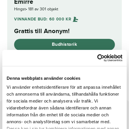
Emirre
Hingst
181 av 301 objekt
VINNANDE BUD:
60 000
KR
Grattis till
Anonym
!
Budhistorik
Reg. nr.:
SE 20-2419
Denna webbplats använder cookies
Diamond Dana
Enjoy Beaufort
Vi använder enhetsidentifierare för att anpassa innehållet
och annonserna till användarna, tillhandahålla funktioner
för sociala medier och analysera vår trafik. Vi
vidarebefordrar även sådana identifierare och annan
Om hästen
information från din enhet till de sociala medier och
annons- och analysföretag som vi samarbetar med.
Hingst e. Ken Warkentin u. G.R.Emira ue. Love You
Dessa kan i sin tur kombinera informationen med annan