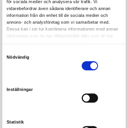
för sociala medier och analysera vår trafik. Vi
Imakethecashflow satte rekordet 1.11,8 som femma i ett
vidarebefordrar även sådana identifierare och annan
försök till Stosprintern och med fem segrar på 17 starter
information från din enhet till de sociala medier och
visade hon inställning och talang. Hon är syster med
annons- och analysföretag som vi samarbetar med.
miljonärskan Rica Neo. Executive Caviar var en jättetalang
Dessa kan i sin tur kombinera informationen med annan
med alldeles för kort tävlingskarriär vars första kull är född
information som du har tillhandahållit eller som de har
2019 och innehåller 72 svenskfödda avkommor.
samlat in när du har använt deras tjänster.
S
Nödvändig
a
m
t
Fakta
y
c
Inställningar
Kön
Sto
k
e
Född
2019-03-14
s
Far
Executive Caviar
v
Mor
Imakethecashflow
a
Statistik
l