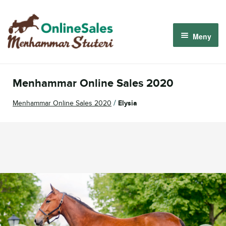
Hoppa
Hoppa
till
till
Meny
navigering
innehåll
Menhammar OnlineSales 2026
Menhammar Online Sales 2020
Derbyauktionen 2026
/
Menhammar Online Sales 2020
Elysia
Om oss
Så fungerar det
Logga in