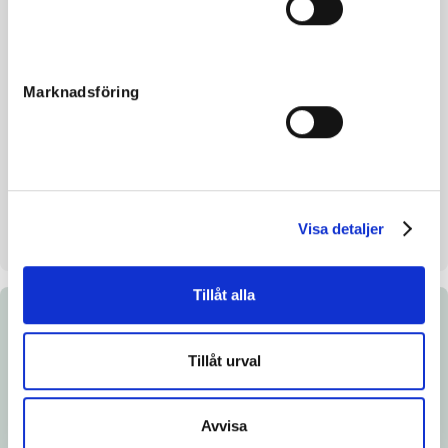
Morfar
Revenue
Reg. nr.
SE 19-3278
Färg
Brun
Marknadsföring
Avelsindex
116
Inavelskoeff.
8.61%
Mankhöjd/korshöjd
154/159 cm
Uppfödare
Annemanna
Visa detaljer
Säljare
Annemanna
Tillåt alla
Dokument
Tillåt urval
Ladda ned katalogsida
Länk till Breedly.com
Avvisa