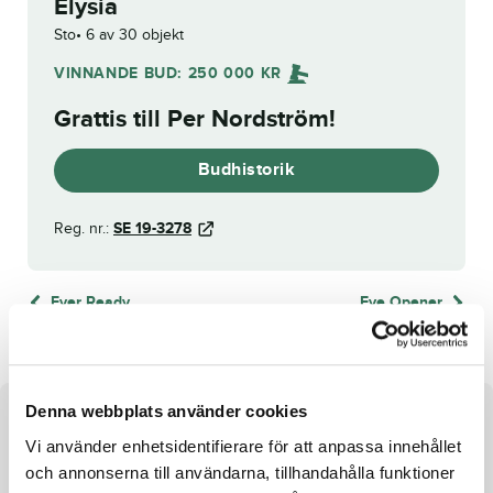
Elysia
Sto
6 av 30 objekt
VINNANDE BUD:
250 000
KR
Grattis till
Per Nordström
!
Budhistorik
Reg. nr.:
SE 19-3278
Ever Ready
Eye Opener
Denna webbplats använder cookies
Om hästen
Vi använder enhetsidentifierare för att anpassa innehållet
Sto e. Executive Caviar u. Imakethecashflow
och annonserna till användarna, tillhandahålla funktioner