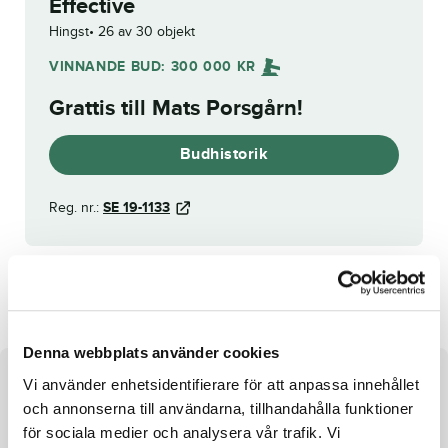
Effective
Hingst
26 av 30 objekt
VINNANDE BUD:
300 000
KR
Grattis till
Mats Porsgårn
!
Budhistorik
Reg. nr.:
SE 19-1133
Eclater de Rire
Et le Tuf
Denna webbplats använder cookies
Vi använder enhetsidentifierare för att anpassa innehållet
Om hästen
och annonserna till användarna, tillhandahålla funktioner
Hingst e. Maharajah u. Time is Money
för sociala medier och analysera vår trafik. Vi