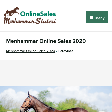
Hoppa
Hoppa
till
till
Meny
navigering
innehåll
Menhammar OnlineSales 2026
Menhammar Online Sales 2020
Derbyauktionen 2026
/
Menhammar Online Sales 2020
Ecrevisse
Om oss
Så fungerar det
Logga in