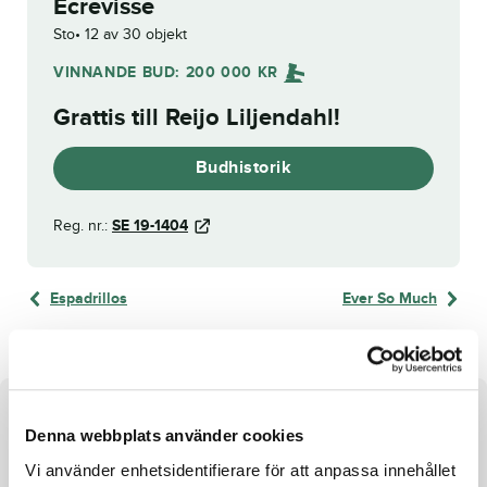
Ecrevisse
Sto
12 av 30 objekt
VINNANDE BUD:
200 000
KR
Grattis till
Reijo Liljendahl
!
Budhistorik
Reg. nr.:
SE 19-1404
Espadrillos
Ever So Much
Om hästen
Denna webbplats använder cookies
Sto e. Maharajah u. Quadrupedans
Vi använder enhetsidentifierare för att anpassa innehållet