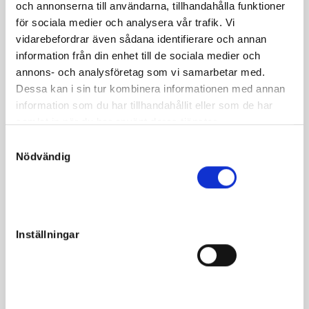
och annonserna till användarna, tillhandahålla funktioner
Quadrupedans var en jättetalang som vann på 1.16,5 i
för sociala medier och analysera vår trafik. Vi
augusti som tvååring! Hon var trea i Ulf Thoresens Minne
vidarebefordrar även sådana identifierare och annan
och finalist i Stosprintern. Bland hennes syskon hittar vi
information från din enhet till de sociala medier och
bland annat miljonären Octopus och från samma möderne
annons- och analysföretag som vi samarbetar med.
kommer avelshingstarna Piggvar och Speedy Spin.
Dessa kan i sin tur kombinera informationen med annan
Quadrupedans första avkomma, Appaloosa sto, vann V75 i
information som du har tillhandahållit eller som de har
vintras och har tjänat över 600.000 kronor. Även hon är
samlat in när du har använt deras tjänster.
efter Maharajah.
S
Nödvändig
a
m
t
y
Fakta
c
Inställningar
k
Kön
Sto
e
Född
2019-05-18
s
v
Far
Maharajah
a