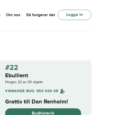
Logga in
6
Om oss
Så fungerar det
#22
Ebullient
Hingst
22 av 30 objekt
VINNANDE BUD:
950 000
KR
Grattis till
Dan Renholm
!
Budhistorik