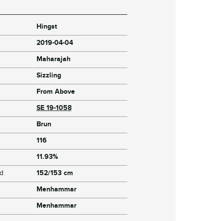
Hingst
2019-04-04
Maharajah
Sizzling
From Above
SE 19-1058
Brun
116
11.93%
jd
152/153 cm
Menhammar
Menhammar