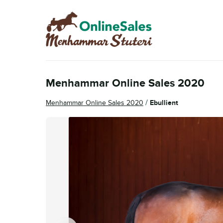
Hoppa
Hoppa
till
till
navigering
innehåll
Menhammar Online Sales 2020
/
Menhammar Online Sales 2020
Ebullient