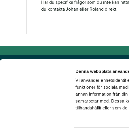
Har du specifika frågor som du inte kan hitt
du kontakta Johan eller Roland direkt.
Denna webbplats använde
Vi använder enhetsidentifie
Powered by TR Media
funktioner för sociala medi
annan information från din
Hos TR Media finns Sveriges främsta varumärken för dig s
samarbetar med. Dessa kan
Sedan starten 1932, då tidningen Travronden grundades, 
tillhandahållit eller som d
portfölj med innovativa digitala produkter och fortsätter at
mark. Vår vision? Vi får fler att älska trav!