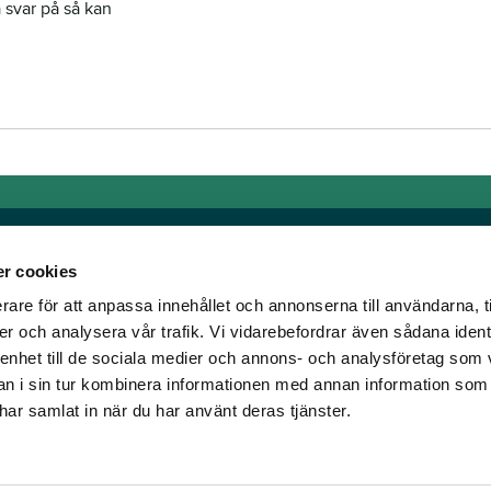
a svar på så kan
r cookies
rare för att anpassa innehållet och annonserna till användarna, t
Länkar
er och analysera vår trafik. Vi vidarebefordrar även sådana ident
 enhet till de sociala medier och annons- och analysföretag som 
om älskar trav!
Allmänna auktionsvillkor
 i sin tur kombinera informationen med annan information som
har vi skapat en
Mobilvy
e har samlat in när du har använt deras tjänster.
t ständigt bryta ny
Cookie policy