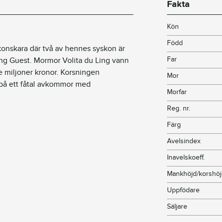
Fakta
Kön
Född
konskara där två av hennes syskon är
Far
ing Guest. Mormor Volita du Ling vann
e miljoner kronor. Korsningen
Mor
på ett fåtal avkommor med
Morfar
Reg. nr.
Färg
Avelsindex
Inavelskoeff.
Mankhöjd/korshö
Uppfödare
Säljare