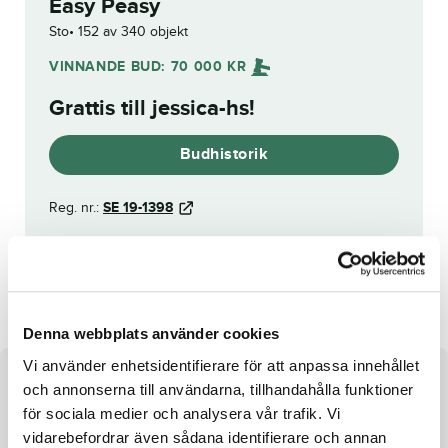
Easy Peasy
Sto
152 av 340 objekt
VINNANDE BUD:
70 000
KR
Grattis till
jessica-hs
!
Budhistorik
Reg. nr.:
SE 19-1398
Even Younger
Strawinski
Denna webbplats använder cookies
Vi använder enhetsidentifierare för att anpassa innehållet
Om hästen
och annonserna till användarna, tillhandahålla funktioner
för sociala medier och analysera vår trafik. Vi
Sto efter Orecchietti undan Jolly
vidarebefordrar även sådana identifierare och annan