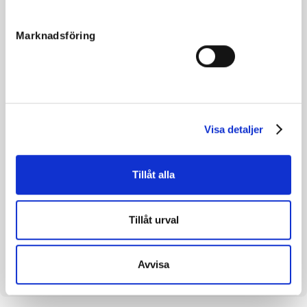
Född
2019-05-10
Marknadsföring
Far
Orecchietti
Mor
Jolly Broline
Morfar
Windsong's Legacy
Reg. nr.
SE 19-1398
Visa detaljer
Färg
Brun
Avelsindex
115
Tillåt alla
Inavelskoeff.
11.68 %
Mankhöjd/korshöjd
150/155
Tillåt urval
Uppfödare
Menhammar Stuteri AB
Säljare
Menhammar Stuteri AB
Avvisa
Dag
Dag 5