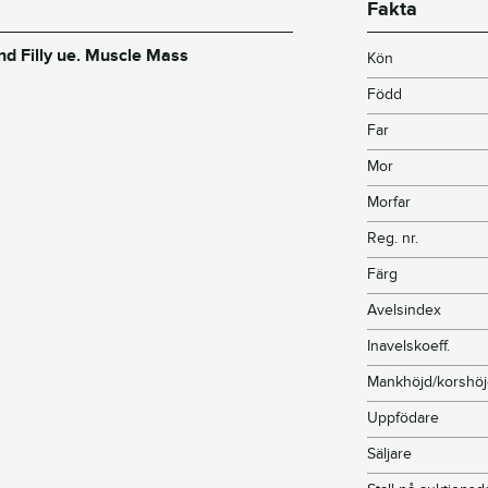
Fakta
and Filly ue. Muscle Mass
Kön
Född
Far
Mor
Morfar
Reg. nr.
Färg
Avelsindex
Inavelskoeff.
Mankhöjd/korshö
Uppfödare
Säljare