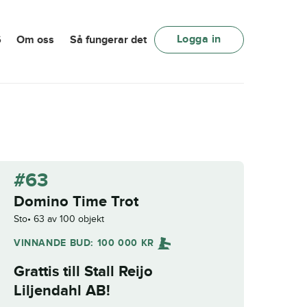
Logga in
6
Om oss
Så fungerar det
#63
Domino Time Trot
Sto
63 av 100 objekt
VINNANDE BUD:
100 000
KR
Grattis till
Stall Reijo
Liljendahl AB
!