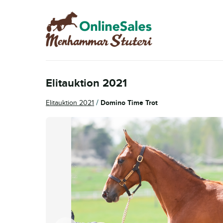
Hoppa
Hoppa
till
till
navigering
innehåll
Elitauktion 2021
/
Elitauktion 2021
Domino Time Trot