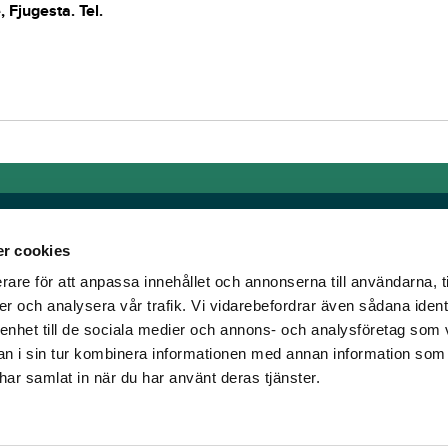
 Fjugesta. Tel.
r cookies
rare för att anpassa innehållet och annonserna till användarna, t
Länkar
er och analysera vår trafik. Vi vidarebefordrar även sådana ident
 enhet till de sociala medier och annons- och analysföretag som 
om älskar trav!
Allmänna auktionsvillkor
 i sin tur kombinera informationen med annan information som
har vi skapat en
Mobilvy
e har samlat in när du har använt deras tjänster.
t ständigt bryta ny
Cookie policy