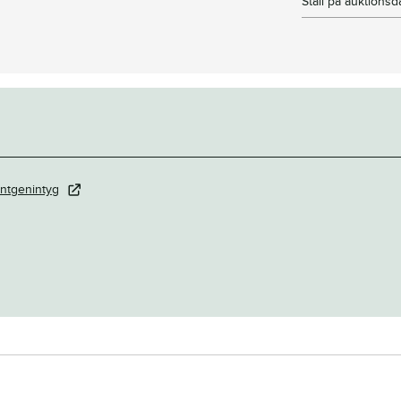
Stall på auktions
ntgenintyg