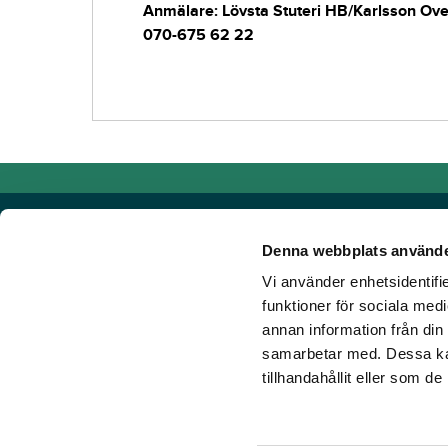
Anmälare: Lövsta Stuteri HB/Karlsson Ove,
070-675 62 22
Denna webbplats använde
Vi använder enhetsidentifie
Powered by TR Media
funktioner för sociala medi
annan information från din
Hos TR Media finns Sveriges främsta varumärken för dig s
samarbetar med. Dessa kan
Sedan starten 1932, då tidningen Travronden grundades, 
tillhandahållit eller som d
portfölj med innovativa digitala produkter och fortsätter at
mark. Vår vision? Vi får fler att älska trav!