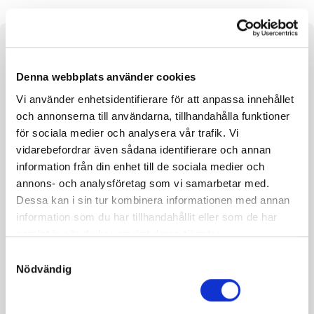
Om hästen
Denna webbplats använder cookies
e. Donato Hanover u. Armbro Domino ue. Self Possessed
Vi använder enhetsidentifierare för att anpassa innehållet
och annonserna till användarna, tillhandahålla funktioner
för sociala medier och analysera vår trafik. Vi
vidarebefordrar även sådana identifierare och annan
Fakta
information från din enhet till de sociala medier och
annons- och analysföretag som vi samarbetar med.
Kön
Hingst
Dessa kan i sin tur kombinera informationen med annan
information som du har tillhandahållit eller som de har
Född
2021-05-25
samlat in när du har använt deras tjänster.
Far
Donato Hanover
S
Mor
Armbro Domino
Nödvändig
a
m
Morfar
Self Possessed
t