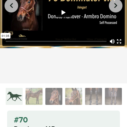
from
on
.
70 Dominator V.P.
L.A. Racing Media
Vimeo
#70