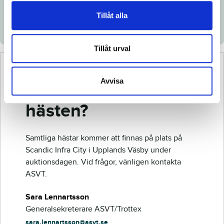
Veterinärintyg
Tillåt alla
Röntgenintyg
Tillåt urval
Avvisa
Vill du veta mer om
hästen?
Samtliga hästar kommer att finnas på plats på
Scandic Infra City i Upplands Väsby under
auktionsdagen. Vid frågor, vänligen kontakta
ASVT.
Sara Lennartsson
Generalsekreterare ASVT/Trottex
sara.lennartsson@asvt.se