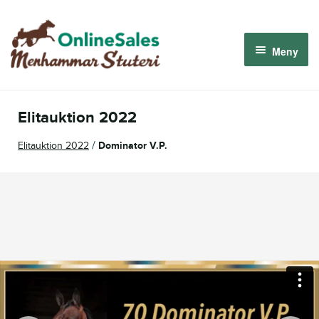
Hoppa
Hoppa
till
till
Meny
navigering
innehåll
Menhammar OnlineSales 2026
Elitauktion 2022
Derbyauktionen 2026
/
Elitauktion 2022
Dominator V.P.
Om oss
Så fungerar det
Logga in