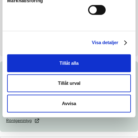
Marknadsföring
Mankhöjd/korshöjd
-
Uppfödare
Broline Int AB
Säljare
Broline Int AB
Uppstallningsplats
Broline International.
Visa detaljer
Svenljunga
Tillåt alla
Dokument
Tillåt urval
Ladda ned katalogsida
Länk till Breedly.com
Avvisa
Veterinärintyg
Röntgenintyg