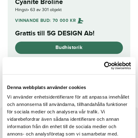
Cyanite Broline
Hingst
63 av 301 objekt
VINNANDE BUD:
70 000
KR
Grattis till
5G DESIGN Ab
!
Budhistorik
Reg. nr.:
SE 20-2992
Neressity
Amour Lane
Denna webbplats använder cookies
Vi använder enhetsidentifierare för att anpassa innehållet
och annonserna till användarna, tillhandahålla funktioner
för sociala medier och analysera vår trafik. Vi
Om hästen
vidarebefordrar även sådana identifierare och annan
information från din enhet till de sociala medier och
Hingst e. Explosive Matter u. Swarovski Broline ue.
annons- och analysföretag som vi samarbetar med.