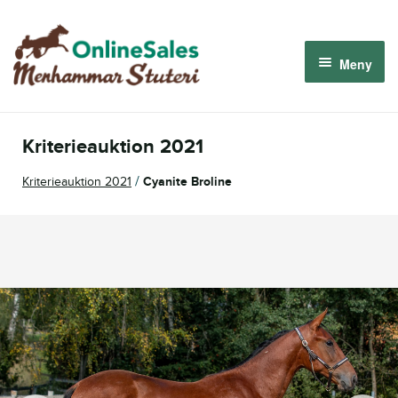
Hoppa
Hoppa
till
till
Meny
navigering
innehåll
Menhammar OnlineSales 2026
Kriterieauktion 2021
Derbyauktionen 2026
/
Kriterieauktion 2021
Cyanite Broline
Om oss
Så fungerar det
Logga in