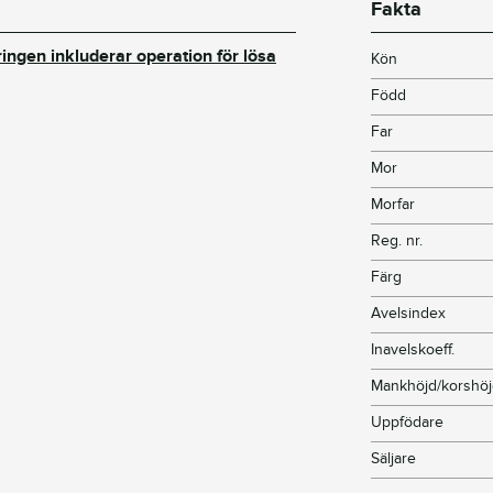
Fakta
ringen inkluderar operation för lösa
Kön
Född
Far
Mor
Morfar
Reg. nr.
Färg
Avelsindex
Inavelskoeff.
Mankhöjd/korshö
Uppfödare
Säljare