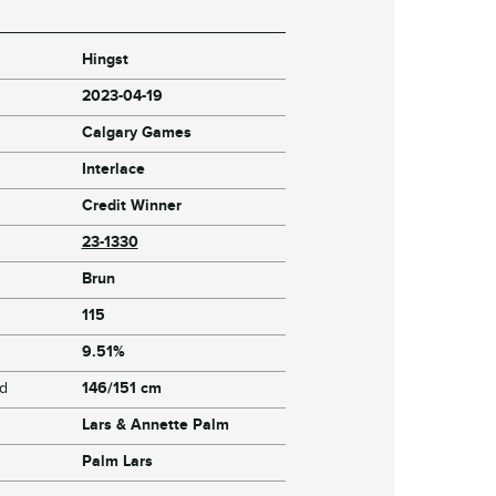
Hingst
2023-04-19
Calgary Games
Interlace
Credit Winner
23-1330
Brun
115
9.51%
jd
146/151 cm
Lars & Annette Palm
Palm Lars