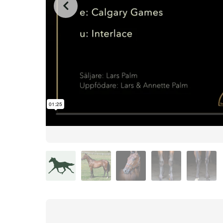
from
on
.
69 Cochran
L.A. Racing Media
Vimeo