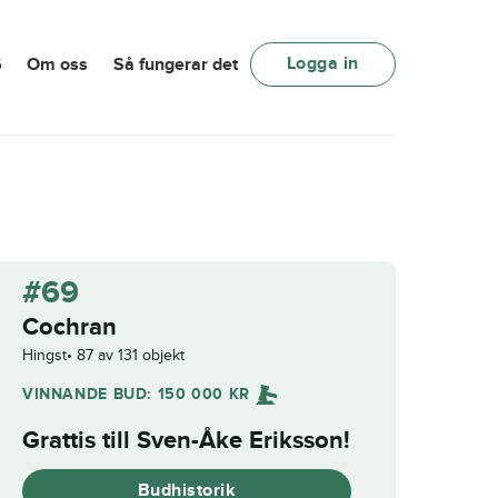
Logga in
6
Om oss
Så fungerar det
#69
Cochran
Hingst
87 av 131 objekt
VINNANDE BUD:
150 000
KR
Grattis till
Sven-Åke Eriksson
!
Budhistorik