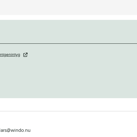
ntgenintyg
, lars@windo.nu