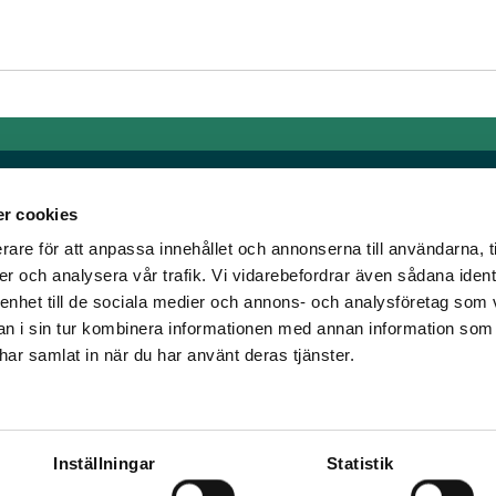
r cookies
rare för att anpassa innehållet och annonserna till användarna, t
Länkar
er och analysera vår trafik. Vi vidarebefordrar även sådana ident
 enhet till de sociala medier och annons- och analysföretag som 
om älskar trav!
Allmänna auktionsvillkor
 i sin tur kombinera informationen med annan information som
har vi skapat en
Mobilvy
e har samlat in när du har använt deras tjänster.
t ständigt bryta ny
Cookie policy
Inställningar
Statistik