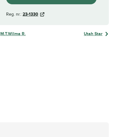
Reg. nr.:
23-1330
M.T.Wilma R.
Utah Star