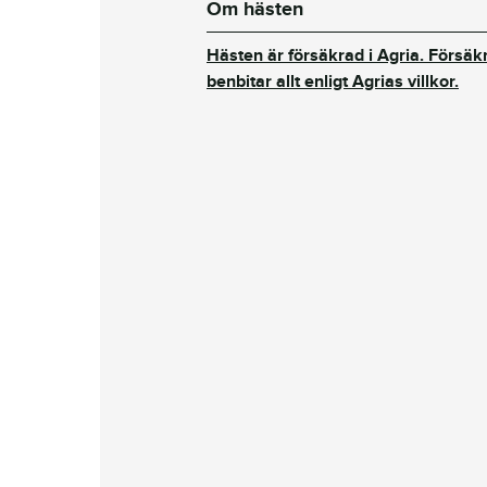
Om hästen
Hästen är försäkrad i Agria. Försäk
benbitar allt enligt Agrias villkor.