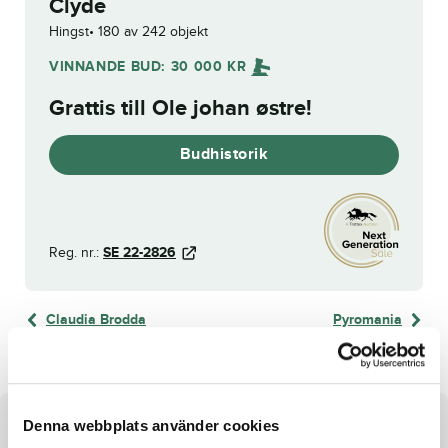
Clyde
Hingst
180 av 242 objekt
VINNANDE BUD:
30 000
KR
Grattis till
Ole johan østre
!
Budhistorik
Reg. nr.:
SE 22-2826
Claudia Brodda
Pyromania
Denna webbplats använder cookies
Om hästen