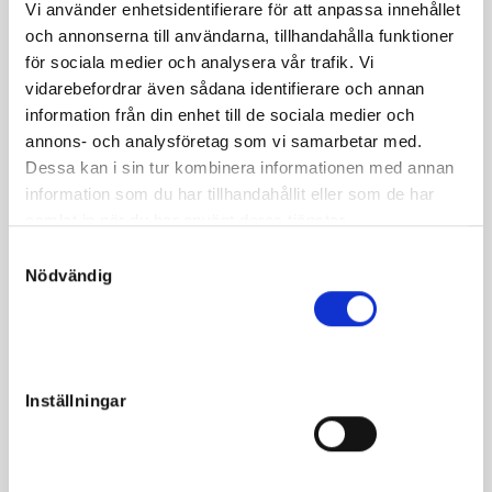
Vi använder enhetsidentifierare för att anpassa innehållet
e. King City u. Coconut Am ue. Olimede
och annonserna till användarna, tillhandahålla funktioner
för sociala medier och analysera vår trafik. Vi
Mycket fin hingst med spännande amerikanskt
vidarebefordrar även sådana identifierare och annan
toppmöderne
information från din enhet till de sociala medier och
Linjeavlad på Peace a Pie 4+3
annons- och analysföretag som vi samarbetar med.
Spännande kombination i denna hingst med 12% franskt
Dessa kan i sin tur kombinera informationen med annan
blod.
information som du har tillhandahållit eller som de har
samlat in när du har använt deras tjänster.
Fader King City har sin första startbara årgång i Norge där
S
nu 3-åriga
Nödvändig
a
Pictured King och King´s Island segrat och tagit flera 2:a
m
och 3:e placeringar
t
y
c
Inställningar
k
e
Fakta
s
v