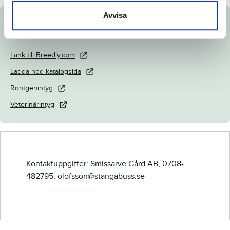
Avvisa
Dokument
Länk till Breedly.com
Ladda ned katalogsida
Röntgenintyg
Veterinärintyg
Kontaktuppgifter: Smissarve Gård AB, 0708-
482795, olofsson@stangabuss.se