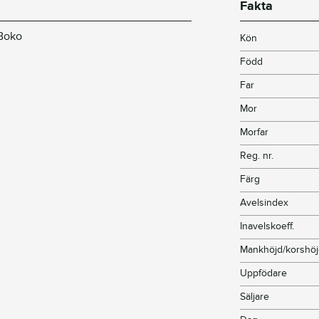
Fakta
 Boko
Kön
Född
Far
Mor
Morfar
Reg. nr.
Färg
Avelsindex
Inavelskoeff.
Mankhöjd/korshö
Uppfödare
Säljare