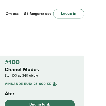
Logga in
6
Om oss
Så fungerar det
#100
Chanel Modes
Sto
100 av 340 objekt
VINNANDE BUD:
25 000
KR
Åter
Budhistorik