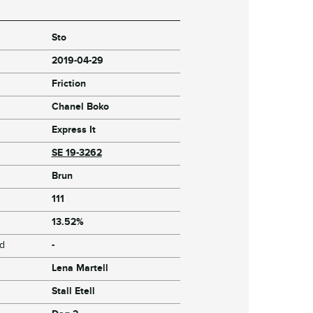
Sto
2019-04-29
Friction
Chanel Boko
Express It
SE 19-3262
Brun
111
13.52%
jd
-
Lena Martell
Stall Etell