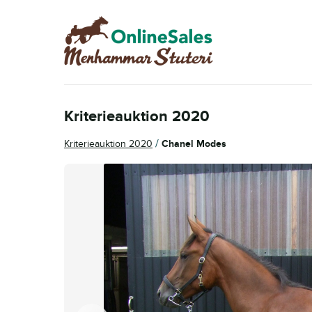
Hoppa
Hoppa
till
till
navigering
innehåll
Kriterieauktion 2020
/
Kriterieauktion 2020
Chanel Modes