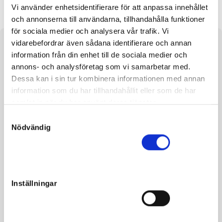
Vi använder enhetsidentifierare för att anpassa innehållet
och annonserna till användarna, tillhandahålla funktioner
för sociala medier och analysera vår trafik. Vi
vidarebefordrar även sådana identifierare och annan
Om hästen
information från din enhet till de sociala medier och
annons- och analysföretag som vi samarbetar med.
Sto e. From Above u. Password
Dessa kan i sin tur kombinera informationen med annan
ue. Viking Kronos
information som du har tillhandahållit eller som de har
samlat in när du har använt deras tjänster.
Kval: ejg
S
Nödvändig
a
Cash And Carry är ostartad, men har spännande möderne
m
med Viking Kronos som morfar även för en fortsatt karriär
t
som avelssto. Hennes mamma
Password
vann bland
y
annat Petit Prix på Solvalla och ett uttagningslopp till
c
Stochampionatet. Från samma möderne kommer
Inställningar
k
dubbelmiljonären
Highway Patrol
och miljonärskan
e
Walkie Talkie. Cash and Carry
är i träning hos Pasi Aikio.
s
Hon gick kvalopp 2020-11-11 men galopperade i första