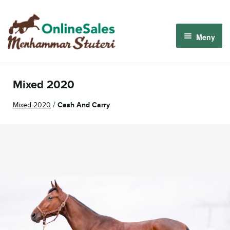
Hoppa
Hoppa
till
till
Meny
navigering
innehåll
Menhammar OnlineSales 2026
Mixed 2020
Derbyauktionen 2026
/
Mixed 2020
Cash And Carry
Om oss
Så fungerar det
Logga in