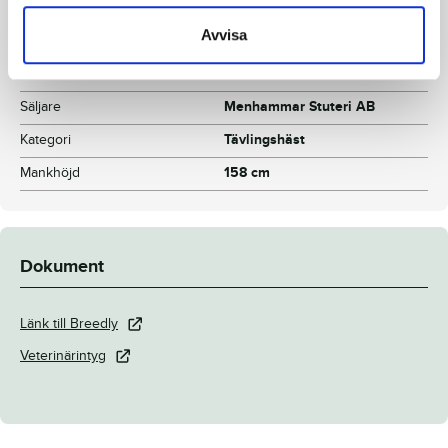
Färg
Brun
Avvisa
Avelsindex
108
Inavelskoeff.
9.5%
Säljare
Menhammar Stuteri AB
Kategori
Tävlingshäst
Mankhöjd
158 cm
Dokument
Länk till Breedly
Veterinärintyg