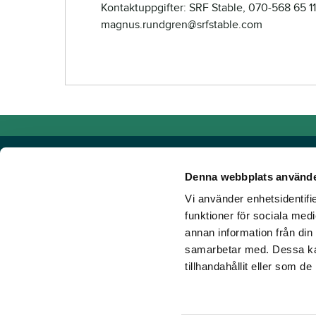
Kontaktuppgifter: SRF Stable, 070-568 65 11
magnus.rundgren@srfstable.com
Denna webbplats använde
Vi använder enhetsidentifie
Powered by TR Media
funktioner för sociala medi
annan information från din
Hos TR Media finns Sveriges främsta varumärken för dig s
samarbetar med. Dessa kan
Sedan starten 1932, då tidningen Travronden grundades, 
tillhandahållit eller som d
portfölj med innovativa digitala produkter och fortsätter at
mark. Vår vision? Vi får fler att älska trav!