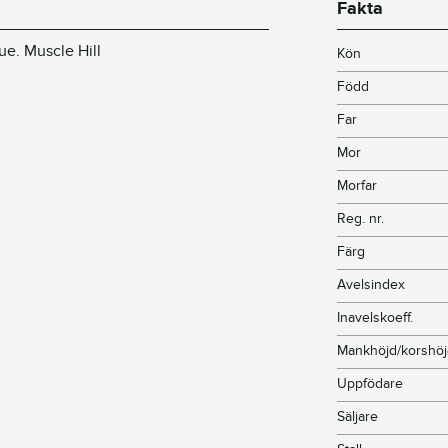
Fakta
ue. Muscle Hill
Kön
Född
Far
Mor
Morfar
Reg. nr.
Färg
Avelsindex
Inavelskoeff.
Mankhöjd/korshö
Uppfödare
Säljare