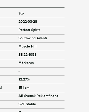
Sto
2022-03-28
Perfect Spirit
Southwind Avanti
Muscle Hill
SE 22-1051
Mörkbrun
-
12.27%
jd
151 cm
AB Svensk Reklamfinans
SRF Stable