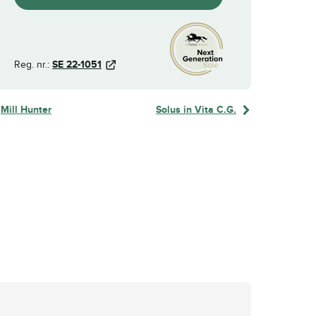
Reg. nr.:
SE 22-1051
Mill Hunter
Solus in Vita C.G.