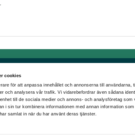
,
r cookies
rare för att anpassa innehållet och annonserna till användarna, t
Länkar
er och analysera vår trafik. Vi vidarebefordrar även sådana ident
 enhet till de sociala medier och annons- och analysföretag som 
om älskar trav!
Allmänna auktionsvillkor
 i sin tur kombinera informationen med annan information som
har vi skapat en
Mobilvy
e har samlat in när du har använt deras tjänster.
t ständigt bryta ny
Cookie policy