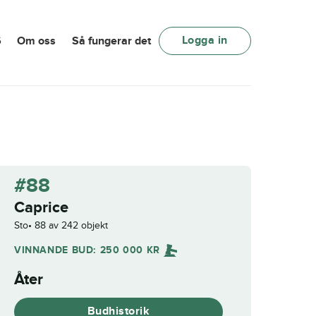
Logga in
6
Om oss
Så fungerar det
#88
Caprice
Sto
88 av 242 objekt
VINNANDE BUD:
250 000
KR
Åter
Budhistorik