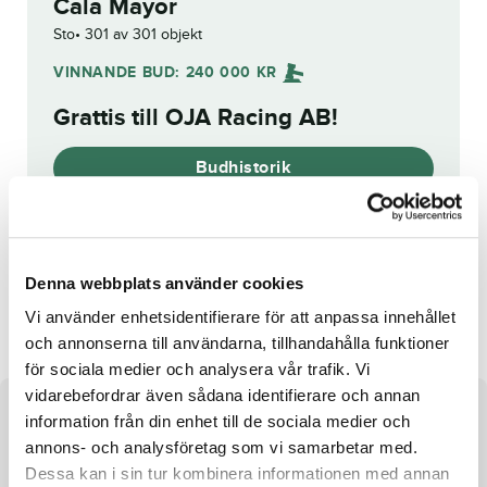
Cala Mayor
Sto
301 av 301 objekt
VINNANDE BUD:
240 000
KR
Grattis till
OJA Racing AB
!
Budhistorik
Reg. nr.:
SE 20-2952
Denna webbplats använder cookies
Husar Ima
Vi använder enhetsidentifierare för att anpassa innehållet
och annonserna till användarna, tillhandahålla funktioner
för sociala medier och analysera vår trafik. Vi
vidarebefordrar även sådana identifierare och annan
Om hästen
information från din enhet till de sociala medier och
annons- och analysföretag som vi samarbetar med.
Sto e. Maharajah u. Mother of All ue. Chocolatier
Dessa kan i sin tur kombinera informationen med annan