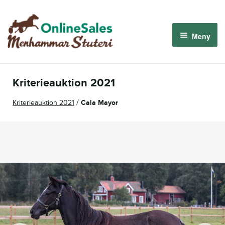
Hoppa
Hoppa
till
till
Meny
navigering
innehåll
Menhammar OnlineSales 2026
Kriterieauktion 2021
Derbyauktionen 2026
/
Kriterieauktion 2021
Cala Mayor
Om oss
Så fungerar det
Logga in