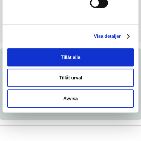
Uppfödare
Ilboängs Mark och Trav HB
Säljare
Ilboängs Mark och Trav HB
Uppstallningsplats
Sala
Visa detaljer
Tillåt alla
Dokument
Tillåt urval
Ladda ned katalogsida
Länk till Breedly.com
Avvisa
Veterinärintyg
Röntgenintyg