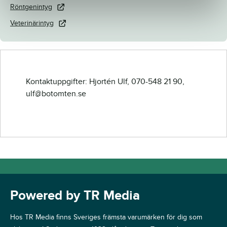
Röntgenintyg
Veterinärintyg
Kontaktuppgifter: Hjortén Ulf, 070-548 21 90,
ulf@botomten.se
Powered by TR Media
Hos TR Media finns Sveriges främsta varumärken för dig som