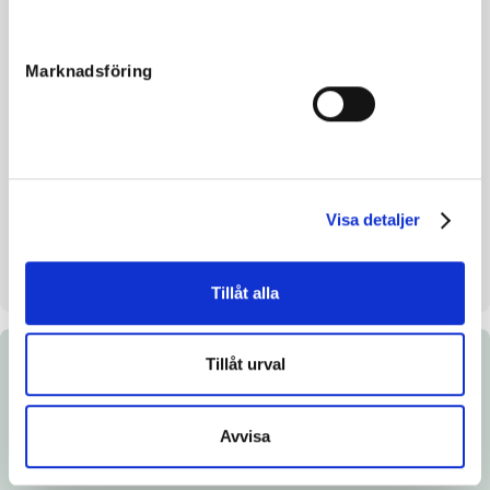
Reg. nr.
SE 21-1125
Färg
br
Marknadsföring
Avelsindex
111
Inavelskoeff.
7.81%
Mankhöjd/korshöjd
157 - 160
Uppfödare
Hjortén Ulf & Ulla
Visa detaljer
Säljare
Hjortén Ulf
Stallplats
Stall 30 Box 4
Tillåt alla
Tillåt urval
Dokument
Länk till Breedly.com
Avvisa
Ladda ned katalogsida