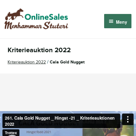
Hoppa
Hoppa
till
till
Meny
navigering
innehåll
Menhammar OnlineSales 2026
Kriterieauktion 2022
Derbyauktionen 2026
/
Kriterieauktion 2022
Cala Gold Nugget
Om oss
Så fungerar det
Logga in