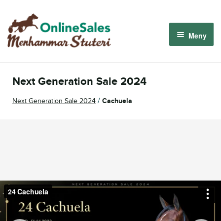
Hoppa
Hoppa
till
till
Meny
navigering
innehåll
Menhammar OnlineSales 2026
Next Generation Sale 2024
Derbyauktionen 2026
/
Next Generation Sale 2024
Cachuela
Om oss
Så fungerar det
Logga in