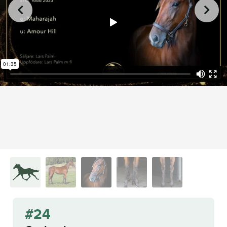
from
on
.
24 Cachuela
L.A. Racing Media
Vimeo
#24