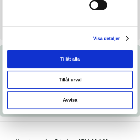
Mankhöjd/korshöjd
151/155 cm
Uppfödare
Lars Palm m fl
Säljare
Palm Lars
Visa detaljer
Dokument
Tillåt alla
Länk till Breedly.com
Tillåt urval
Ladda ned katalogsida
Veterinärintyg
Avvisa
Röntgenintyg