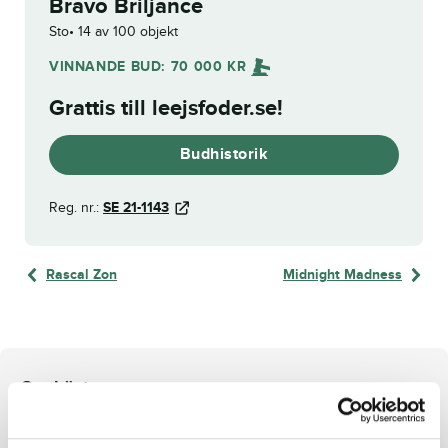
Bravo Briljance
Sto
14 av 100 objekt
VINNANDE BUD:
70 000
KR
Grattis till
leejsfoder.se
!
Budhistorik
Reg. nr.:
SE 21-1143
Rascal Zon
Midnight Madness
Om hästen
e. Express Bourbon u. Ocean Breeze ue. Turbo Thrust