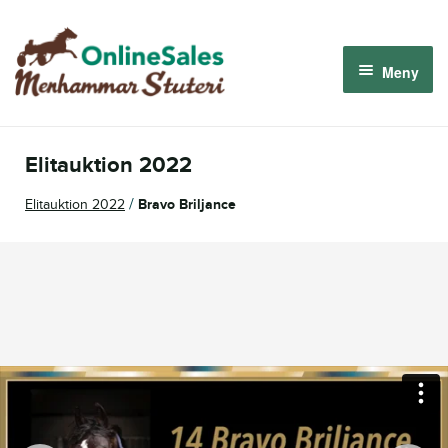
Hoppa
Hoppa
till
till
Meny
navigering
innehåll
Menhammar OnlineSales 2026
Elitauktion 2022
Derbyauktionen 2026
/
Elitauktion 2022
Bravo Briljance
Om oss
Så fungerar det
Logga in