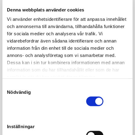
Denna webbplats använder cookies
Vi använder enhetsidentifierare för att anpassa innehållet
och annonserna till användarna, tillhandahålla funktioner
Fakta
för sociala medier och analysera vår trafik. Vi
vidarebefordrar även sådana identifierare och annan
Kön
Sto
information från din enhet till de sociala medier och
Född
2021-04-04
annons- och analysföretag som vi samarbetar med.
Dessa kan i sin tur kombinera informationen med annan
Far
Express Bourbon
information som du har tillhandahållit eller som de har
Mor
Ocean Breeze
samlat in när du har använt deras tjänster.
Morfar
Turbo Thrust
S
Nödvändig
a
Reg. nr.
SE 21-1143
m
Färg
Mörkbrun
t
Avelsindex
103
y
c
Inavelskoeff.
5.55%
Inställningar
k
Mankhöjd/korshöjd
-