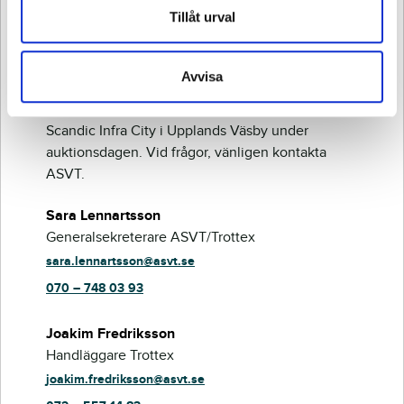
Vill du veta mer om
Tillåt urval
hästen?
Avvisa
Samtliga hästar kommer att finnas på plats på
Scandic Infra City i Upplands Väsby under
auktionsdagen. Vid frågor, vänligen kontakta
ASVT.
Sara Lennartsson
Generalsekreterare ASVT/Trottex
sara.lennartsson@asvt.se
070 – 748 03 93
Joakim Fredriksson
Handläggare Trottex
joakim.fredriksson@asvt.se