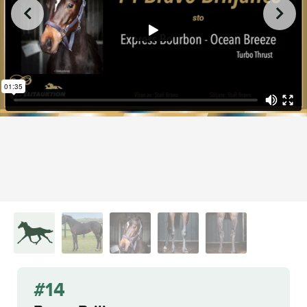
from
on
.
14 Bravo Briljance
L.A. Racing Media
Vimeo
#14