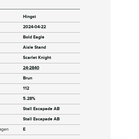
Hingst
2024-04-22
Bold Eagle
Aisle Stand
Scarlet Knight
24-2840
Brun
112
5.28%
Stall Escapade AB
Stall Escapade AB
dagen
E