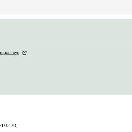
ntgenintyg
21 02 70,