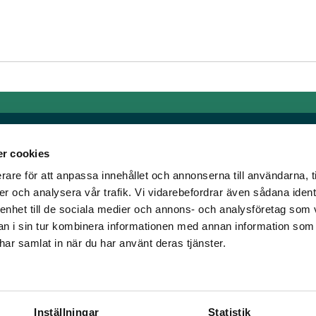
r cookies
rare för att anpassa innehållet och annonserna till användarna, t
Länkar
er och analysera vår trafik. Vi vidarebefordrar även sådana ident
 enhet till de sociala medier och annons- och analysföretag som 
om älskar trav!
Allmänna auktionsvillkor
 i sin tur kombinera informationen med annan information som
har vi skapat en
Mobilvy
e har samlat in när du har använt deras tjänster.
t ständigt bryta ny
Cookie policy
Inställningar
Statistik