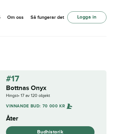
Logga in
6
Om oss
Så fungerar det
#17
Bottnas Onyx
Hingst
17 av 120 objekt
VINNANDE BUD:
70 000
KR
Åter
Budhistorik