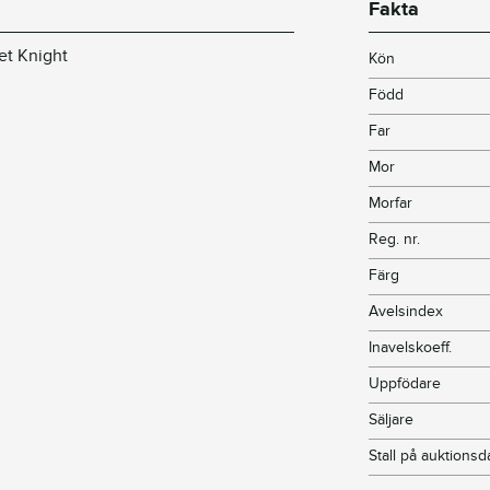
Fakta
let Knight
Kön
Född
Far
Mor
Morfar
Reg. nr.
Färg
Avelsindex
Inavelskoeff.
Uppfödare
Säljare
Stall på auktions