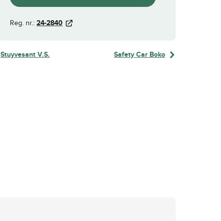
Reg. nr.:
24-2840
Stuyvesant V.S.
Safety Car Boko