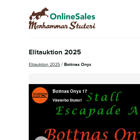
Hoppa
Hoppa
till
till
navigering
innehåll
Elitauktion 2025
/
Elitauktion 2025
Bottnas Onyx