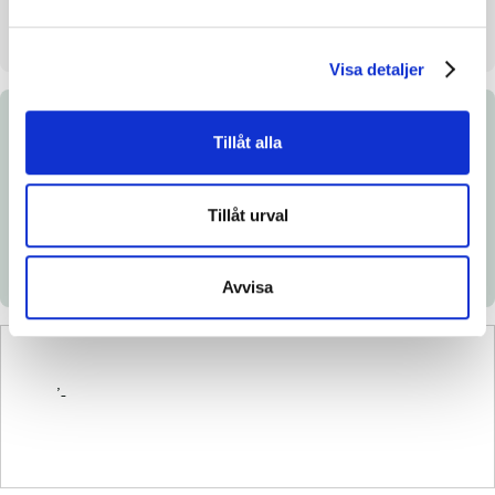
Uppstallningsplats
Bottnas Säteri.Norrtälje
Visa detaljer
Dokument
Tillåt alla
Ladda ned katalogsida
Tillåt urval
Länk till Breedly.com
Avvisa
’-