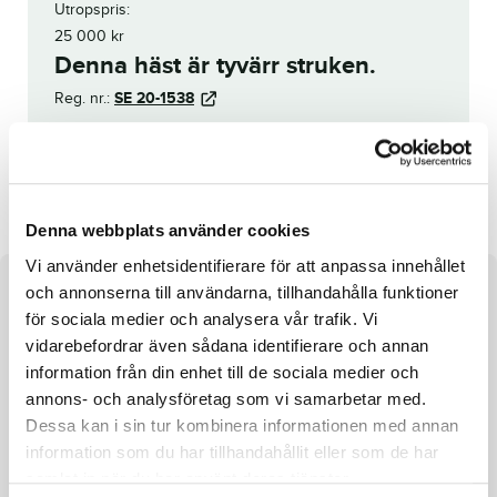
Utropspris:
25 000
kr
Denna häst är tyvärr struken.
Reg. nr.:
SE 20-1538
Martina
Call it a Dream
Denna webbplats använder cookies
Vi använder enhetsidentifierare för att anpassa innehållet
och annonserna till användarna, tillhandahålla funktioner
Om hästen
för sociala medier och analysera vår trafik. Vi
Veterinärstruken.
vidarebefordrar även sådana identifierare och annan
information från din enhet till de sociala medier och
Sto e. Explosive Matter u. Inch of Broline ue. Lindy Lane
annons- och analysföretag som vi samarbetar med.
Dessa kan i sin tur kombinera informationen med annan
information som du har tillhandahållit eller som de har
samlat in när du har använt deras tjänster.