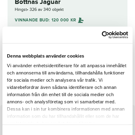
Bottnas Jaguar
Hingst
326 av 340 objekt
VINNANDE BUD:
120 000
KR
Grattis till
May-Tone K r istiansen
!
Budhistorik
Denna webbplats använder cookies
Reg. nr.:
SE 19-1634
Vi använder enhetsidentifierare för att anpassa innehållet
och annonserna till användarna, tillhandahålla funktioner
för sociala medier och analysera vår trafik. Vi
Night Art
Ezme
vidarebefordrar även sådana identifierare och annan
information från din enhet till de sociala medier och
annons- och analysföretag som vi samarbetar med.
Dessa kan i sin tur kombinera informationen med annan
information som du har tillhandahållit eller som de har
Om hästen
samlat in när du har använt deras tjänster.
Hingst efter S.J.’s Caviar och undan Ulka d’Ourville
S