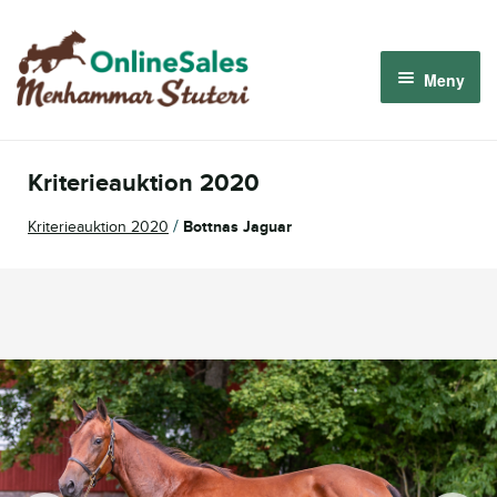
Hoppa
Hoppa
till
till
Meny
navigering
innehåll
Menhammar OnlineSales 2026
Kriterieauktion 2020
Derbyauktionen 2026
/
Kriterieauktion 2020
Bottnas Jaguar
Om oss
Så fungerar det
Logga in