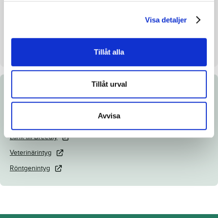
Uppfödare
Alf Nordemo
Visa detaljer
Säljare
Nordemo Alf
Dag
Dag 4
Tillåt alla
Tillåt urval
Dokument
Avvisa
Katalogsida
Länk till Breedly
Veterinärintyg
Röntgenintyg