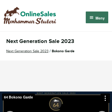
Hoppa
Hoppa
till
till
Meny
navigering
innehåll
Menhammar OnlineSales 2026
Next Generation Sale 2023
Derbyauktionen 2026
/
Next Generation Sale 2023
Bokono Garde
Om oss
Så fungerar det
Logga in