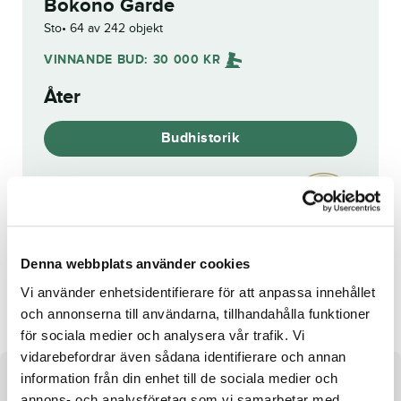
Bokono Garde
Sto
64 av 242 objekt
VINNANDE BUD:
30 000
KR
Åter
Budhistorik
Reg. nr.:
SE 22-3629
Denna webbplats använder cookies
Dear Crown
Dubai Doc
Vi använder enhetsidentifierare för att anpassa innehållet
och annonserna till användarna, tillhandahålla funktioner
för sociala medier och analysera vår trafik. Vi
vidarebefordrar även sådana identifierare och annan
information från din enhet till de sociala medier och
Om hästen
annons- och analysföretag som vi samarbetar med.