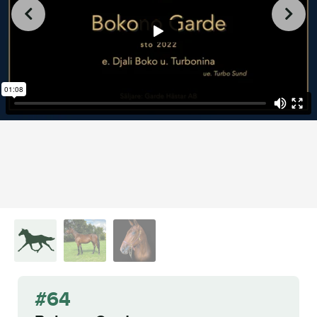
from
on
.
64 Bokono Garde
L.A. Racing Media
Vimeo
#64