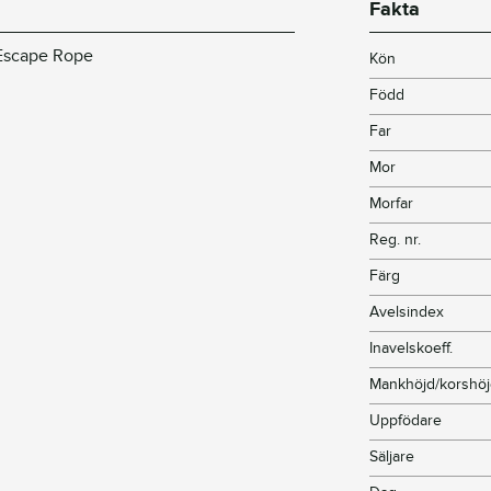
Fakta
 Escape Rope
Kön
Född
Far
Mor
Morfar
Reg. nr.
Färg
Avelsindex
Inavelskoeff.
Mankhöjd/korshö
Uppfödare
Säljare