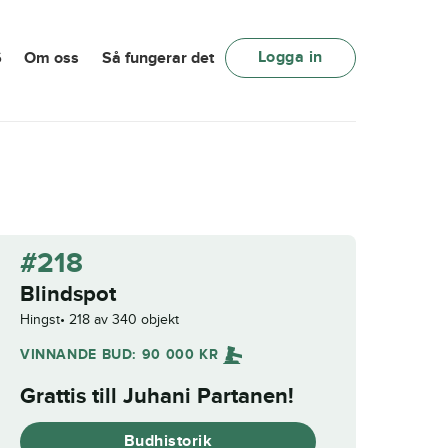
Logga in
6
Om oss
Så fungerar det
#218
Blindspot
Hingst
218 av 340 objekt
VINNANDE BUD:
90 000
KR
Grattis till
Juhani Partanen
!
Budhistorik