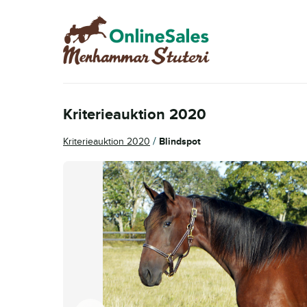
Hoppa
Hoppa
till
till
navigering
innehåll
Kriterieauktion 2020
/
Kriterieauktion 2020
Blindspot