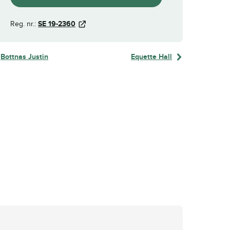
Reg. nr.:
SE 19-2360
Bottnas Justin
Equette Hall