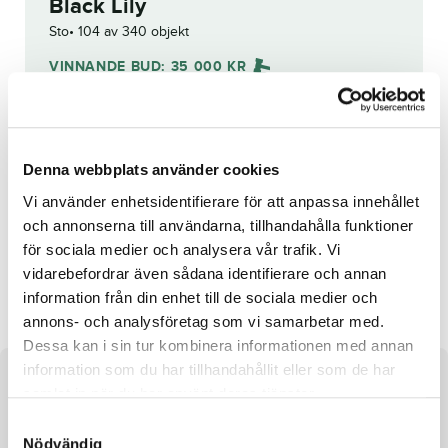
Black Lily
Sto
104 av 340 objekt
VINNANDE BUD:
35 000
KR
Grattis till
Tord Erixon
!
Budhistorik
Denna webbplats använder cookies
Vi använder enhetsidentifierare för att anpassa innehållet
Reg. nr.:
SE 19-1428
och annonserna till användarna, tillhandahålla funktioner
för sociala medier och analysera vår trafik. Vi
vidarebefordrar även sådana identifierare och annan
Patsy Cline
Carbonfiber
information från din enhet till de sociala medier och
annons- och analysföretag som vi samarbetar med.
Dessa kan i sin tur kombinera informationen med annan
information som du har tillhandahållit eller som de har
Om hästen
samlat in när du har använt deras tjänster.
S
Sto efter Walk the Walk och undan Colette Drew
Nödvändig
a