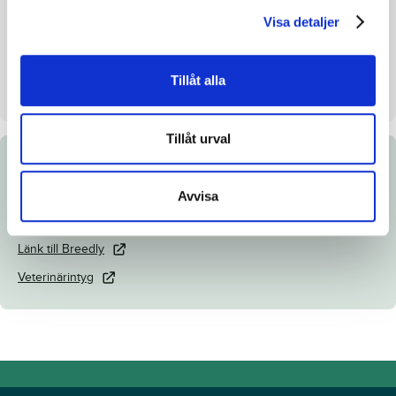
Visa detaljer
Uppfödare
Lena Martell
Säljare
Stall Etell
Tillåt alla
Dag
Dag 2
Tillåt urval
Dokument
Avvisa
Katalogsida
Länk till Breedly
Veterinärintyg