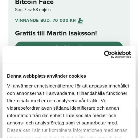
Bitcoin Face
Sto
7 av 58 objekt
VINNANDE BUD:
70 000
KR
Grattis till
Martin Isaksson
!
Budhistorik
Reg. nr.:
SE 19-3752
Denna webbplats använder cookies
Cash Melody
Banzai Face
Vi använder enhetsidentifierare för att anpassa innehållet
och annonserna till användarna, tillhandahålla funktioner
för sociala medier och analysera vår trafik. Vi
vidarebefordrar även sådana identifierare och annan
information från din enhet till de sociala medier och
Om hästen
annons- och analysföretag som vi samarbetar med.
Dessa kan i sin tur kombinera informationen med annan
Sto e. Captain Sparrow u. Princess Wild
information som du har tillhandahållit eller som de har