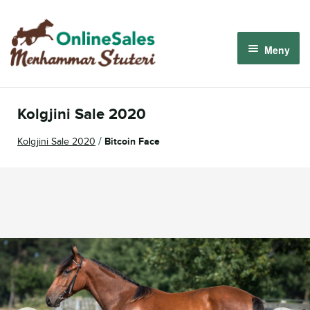
Hoppa
Hoppa
till
till
Meny
navigering
innehåll
Menhammar OnlineSales 2026
Kolgjini Sale 2020
Derbyauktionen 2026
/
Kolgjini Sale 2020
Bitcoin Face
Om oss
Så fungerar det
Logga in