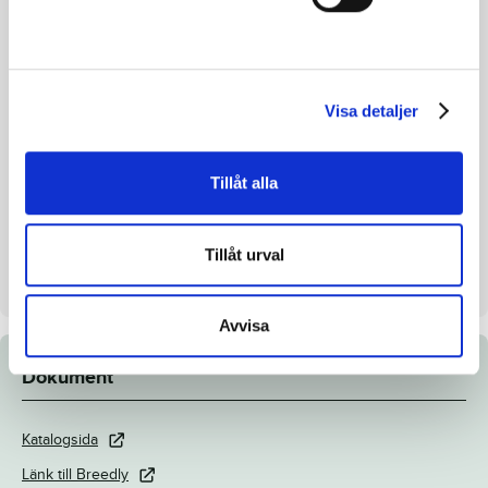
Reg. nr.
SE 19-3752
Färg
Brun
Avelsindex
—
Visa detaljer
Inavelskoeff.
5.0%
Mankhöjd/korshöjd
151/156cm
Tillåt alla
Uppfödare
Lutfi Kolgjini och Anna
Svensson
Tillåt urval
Säljare
Lutfi Kolgjini AB
Avvisa
Dokument
Katalogsida
Länk till Breedly