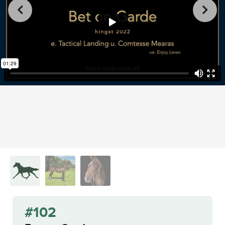
from
on
.
102 Bet on Garde
L.A. Racing Media
Vimeo
#102