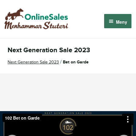
Hoppa
Hoppa
till
till
Meny
navigering
innehåll
Menhammar OnlineSales 2026
Next Generation Sale 2023
Derbyauktionen 2026
/
Next Generation Sale 2023
Bet on Garde
Om oss
Så fungerar det
Logga in