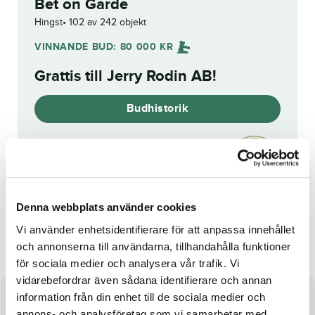
Bet on Garde
Hingst
102 av 242 objekt
VINNANDE BUD:
80 000
KR
Grattis till
Jerry Rodin AB
!
Budhistorik
Reg. nr.:
SE 22-3406
Denna webbplats använder cookies
Caribia W.F.
Cala Karamell
Vi använder enhetsidentifierare för att anpassa innehållet
och annonserna till användarna, tillhandahålla funktioner
för sociala medier och analysera vår trafik. Vi
vidarebefordrar även sådana identifierare och annan
information från din enhet till de sociala medier och
Om hästen
annons- och analysföretag som vi samarbetar med.