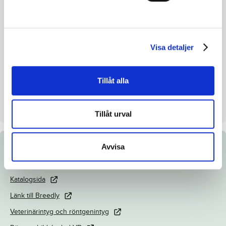
Avelsindex
–
Inavelskoeff.
8.0%
Visa detaljer
Mankhöjd/korshöjd
155/158cm
Uppfödare
Lutfi Kolgjini och Anna
Svensson
Tillåt alla
Säljare
Jhb Sweden Filial och Lutfi
Kolgjini AB
Tillåt urval
Avvisa
Dokument
Katalogsida
Länk till Breedly
Veterinärintyg och röntgenintyg