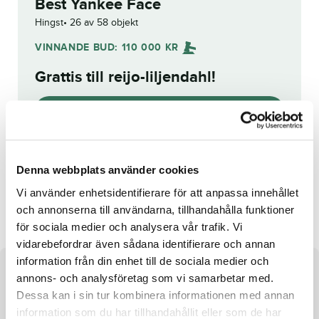
Best Yankee Face
Hingst
26 av 58 objekt
VINNANDE BUD:
110 000
KR
Grattis till
reijo-liljendahl
!
Budhistorik
Reg. nr.:
SE 19-2968
Denna webbplats använder cookies
Vi använder enhetsidentifierare för att anpassa innehållet
Jessie's Girl
Nat King Cole
och annonserna till användarna, tillhandahålla funktioner
för sociala medier och analysera vår trafik. Vi
vidarebefordrar även sådana identifierare och annan
information från din enhet till de sociala medier och
Om hästen
annons- och analysföretag som vi samarbetar med.
Dessa kan i sin tur kombinera informationen med annan
Hingst e. Djali Boko u. Nyankee Kronos
information som du har tillhandahållit eller som de har