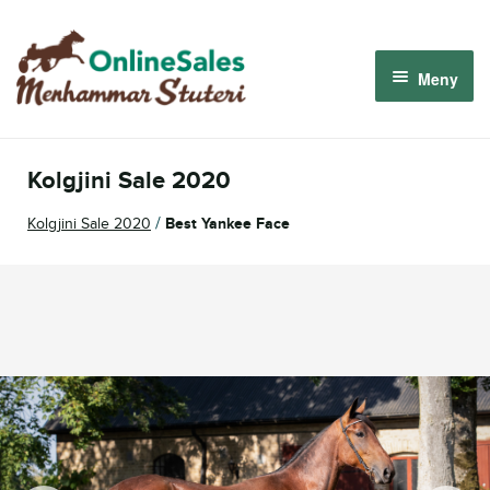
Hoppa
Hoppa
till
till
Meny
navigering
innehåll
Menhammar OnlineSales 2026
Kolgjini Sale 2020
Derbyauktionen 2026
/
Kolgjini Sale 2020
Best Yankee Face
Om oss
Så fungerar det
Logga in