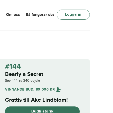
Logga in
6
Om oss
Så fungerar det
#144
Bearly a Secret
Sto
144 av 340 objekt
VINNANDE BUD:
80 000
KR
Grattis till
Ake Lindblom
!
Budhistorik