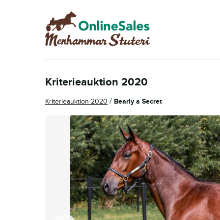
Hoppa
Hoppa
till
till
navigering
innehåll
Kriterieauktion 2020
/
Kriterieauktion 2020
Bearly a Secret