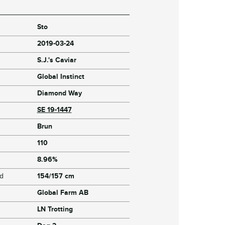
Sto
2019-03-24
S.J.'s Caviar
Global Instinct
Diamond Way
SE 19-1447
Brun
110
8.96%
jd
154/157 cm
Global Farm AB
LN Trotting