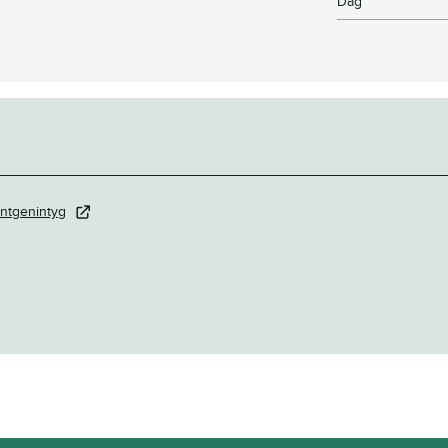
Dag
ntgenintyg