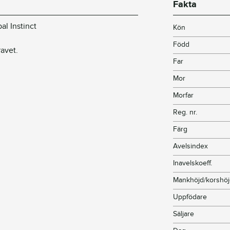
Fakta
al Instinct
Kön
Född
ravet.
Far
Mor
Morfar
Reg. nr.
Färg
Avelsindex
Inavelskoeff.
Mankhöjd/korshö
Uppfödare
Säljare