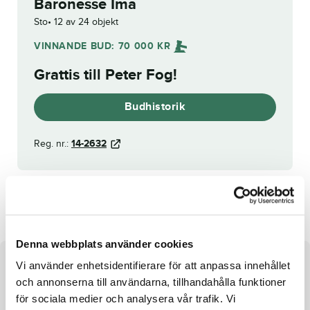
Baronesse Ima
Sto
12 av 24 objekt
VINNANDE BUD:
70 000
KR
Grattis till
Peter Fog
!
Budhistorik
Reg. nr.:
14-2632
Jolly Broline
On Her Toes
Denna webbplats använder cookies
Vi använder enhetsidentifierare för att anpassa innehållet
Om hästen
och annonserna till användarna, tillhandahålla funktioner
Sto e. Maharajah u. Ima Tsarina ue. Pine Chip
för sociala medier och analysera vår trafik. Vi