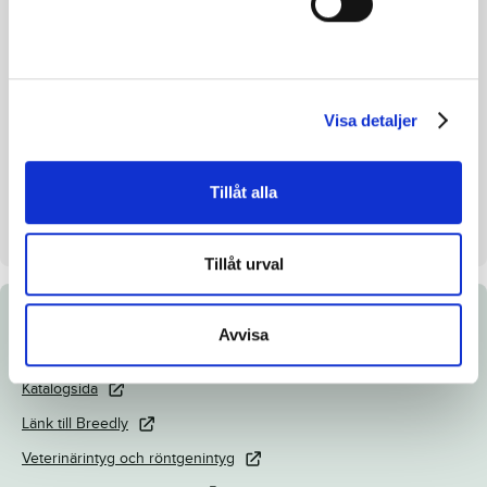
Färg
Fux
Avelsindex
115
Inavelskoeff.
13.0 %
Visa detaljer
Mankhöjd/korshöjd
151/155cm
Uppfödare
Lutfi Kolgjini och Anna
Svensson
Tillåt alla
Säljare
Lutfi Kolgjini AB
Tillåt urval
Dokument
Avvisa
Katalogsida
Länk till Breedly
Veterinärintyg och röntgenintyg