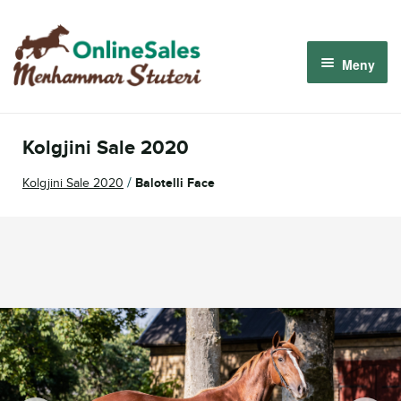
Hoppa
Hoppa
till
till
Meny
navigering
innehåll
Menhammar OnlineSales 2026
Kolgjini Sale 2020
Derbyauktionen 2026
/
Kolgjini Sale 2020
Balotelli Face
Om oss
Så fungerar det
Logga in