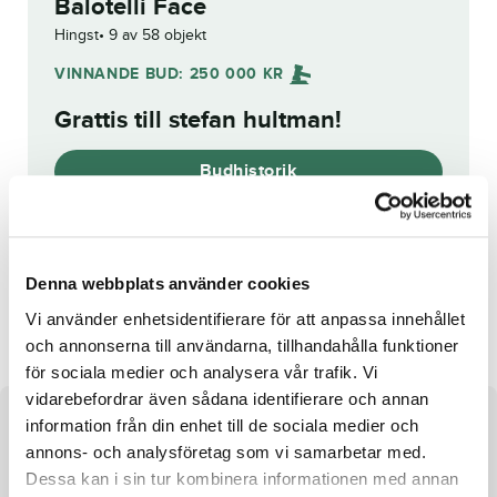
Balotelli Face
Hingst
9 av 58 objekt
VINNANDE BUD:
250 000
KR
Grattis till
stefan hultman
!
Budhistorik
Reg. nr.:
SE 19-3032
Denna webbplats använder cookies
Banzai Face
Van Dijk
Vi använder enhetsidentifierare för att anpassa innehållet
och annonserna till användarna, tillhandahålla funktioner
för sociala medier och analysera vår trafik. Vi
vidarebefordrar även sådana identifierare och annan
information från din enhet till de sociala medier och
Om hästen
annons- och analysföretag som vi samarbetar med.
Hingst e. Mosaique Face u. Charmaine Ås
Dessa kan i sin tur kombinera informationen med annan