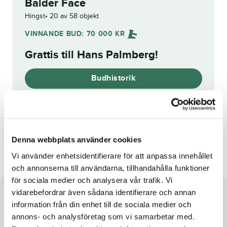
Balder Face
Hingst
20 av 58 objekt
VINNANDE BUD:
70 000
KR
Grattis till
Hans Palmberg
!
Budhistorik
Reg. nr.:
SE 19-3125
Bellissimo Face
Jannah
Denna webbplats använder cookies
Vi använder enhetsidentifierare för att anpassa innehållet
och annonserna till användarna, tillhandahålla funktioner
för sociala medier och analysera vår trafik. Vi
vidarebefordrar även sådana identifierare och annan
Om hästen
information från din enhet till de sociala medier och
annons- och analysföretag som vi samarbetar med.
Hingst e. Lavec Kronos u. Fevaron Boko