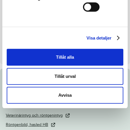
Avelsindex
107
Inavelskoeff.
8.0%
Mankhöjd/korshöjd
152/153cm
Uppfödare
Lutfi Kolgjini och Anna
Visa detaljer
Svensson
Säljare
Adrian Kolgjini AB
Tillåt alla
Tillåt urval
Dokument
Avvisa
Katalogsida
Länk till Breedly
Veterinärintyg och röntgenintyg
Röntgenbild, hasled HB