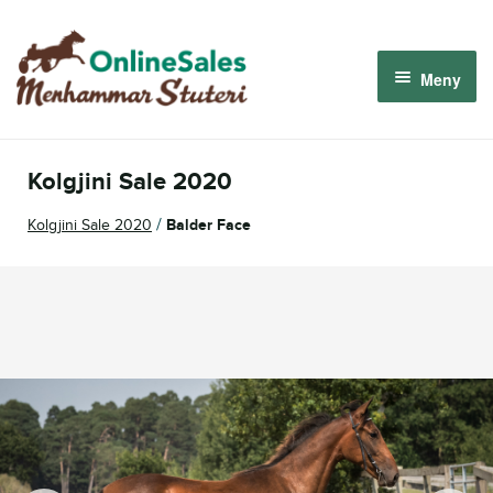
Hoppa
Hoppa
till
till
Meny
navigering
innehåll
Menhammar OnlineSales 2026
Kolgjini Sale 2020
Derbyauktionen 2026
/
Kolgjini Sale 2020
Balder Face
Om oss
Så fungerar det
Logga in