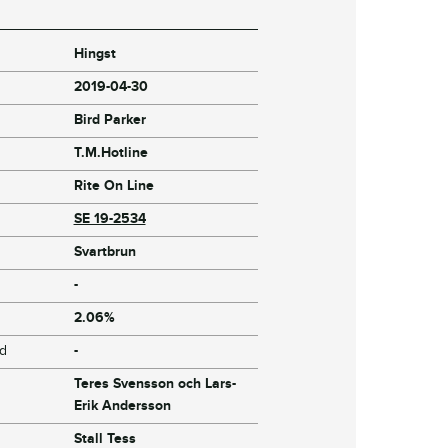
Hingst
2019-04-30
Bird Parker
T.M.Hotline
Rite On Line
SE 19-2534
Svartbrun
-
2.06%
jd
-
Teres Svensson och Lars-
Erik Andersson
Stall Tess