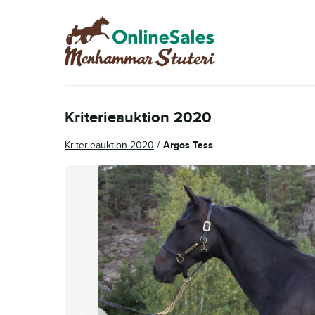
Hoppa
Hoppa
till
till
navigering
innehåll
Kriterieauktion 2020
/
Kriterieauktion 2020
Argos Tess