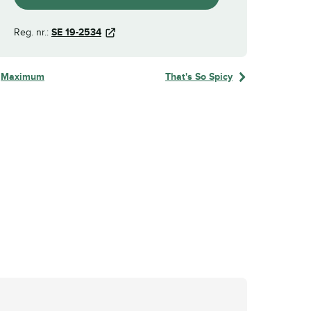
Reg. nr.:
SE 19-2534
Maximum
That's So Spicy