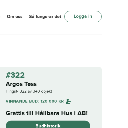
Logga in
6
Om oss
Så fungerar det
#322
Argos Tess
Hingst
322 av 340 objekt
VINNANDE BUD:
120 000
KR
Grattis till
Hållbara Hus i AB
!
Budhistorik