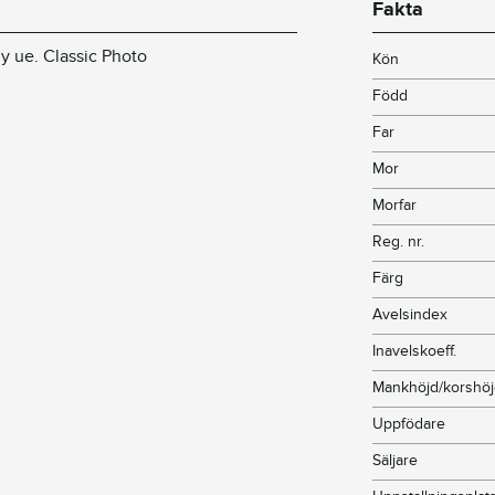
Fakta
dy ue. Classic Photo
Kön
Född
Far
Mor
Morfar
Reg. nr.
Färg
Avelsindex
Inavelskoeff.
Mankhöjd/korshö
Uppfödare
Säljare