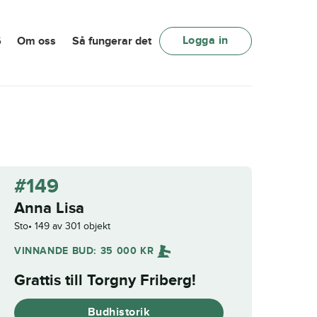
Logga in
6
Om oss
Så fungerar det
#149
Anna Lisa
Sto
149 av 301 objekt
VINNANDE BUD:
35 000
KR
Grattis till
Torgny Friberg
!
Budhistorik