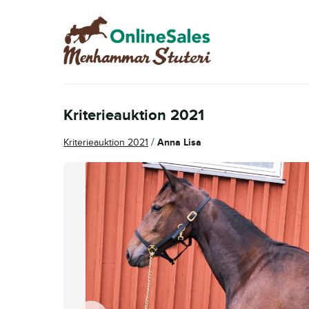
Hoppa
Hoppa
till
till
navigering
innehåll
Kriterieauktion 2021
/
Kriterieauktion 2021
Anna Lisa