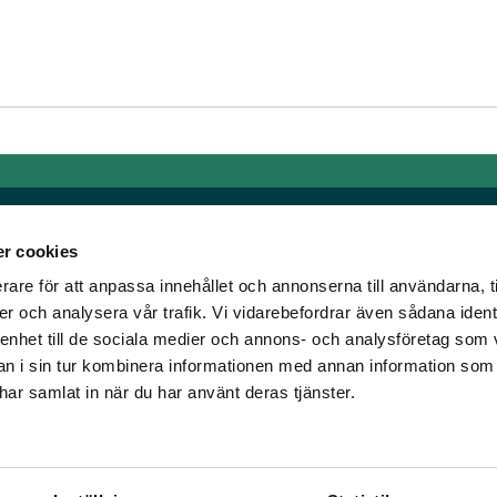
r cookies
rare för att anpassa innehållet och annonserna till användarna, t
Länkar
er och analysera vår trafik. Vi vidarebefordrar även sådana ident
 enhet till de sociala medier och annons- och analysföretag som 
om älskar trav!
Allmänna auktionsvillkor
 i sin tur kombinera informationen med annan information som
har vi skapat en
Mobilvy
e har samlat in när du har använt deras tjänster.
t ständigt bryta ny
Cookie policy