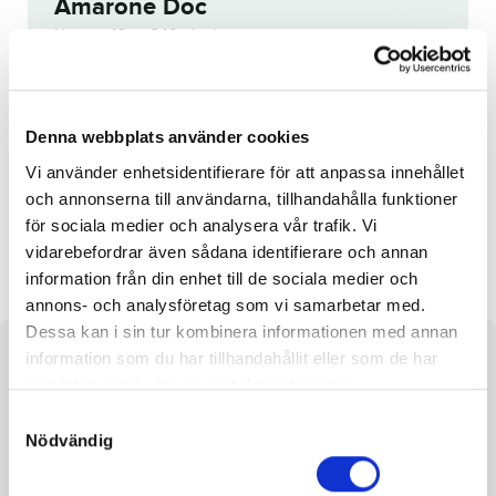
Amarone Doc
Hingst
42 av 340 objekt
Utropspris:
25 000
kr
Denna häst är tyvärr struken.
Denna webbplats använder cookies
Reg. nr.:
SE 19-2687
Vi använder enhetsidentifierare för att anpassa innehållet
och annonserna till användarna, tillhandahålla funktioner
för sociala medier och analysera vår trafik. Vi
Coquina Beach
Extended Range
vidarebefordrar även sådana identifierare och annan
information från din enhet till de sociala medier och
annons- och analysföretag som vi samarbetar med.
Dessa kan i sin tur kombinera informationen med annan
information som du har tillhandahållit eller som de har
Om hästen
samlat in när du har använt deras tjänster.
Hingst efter Maharajah och undan Scarlett Queen
S
Nödvändig
a
m