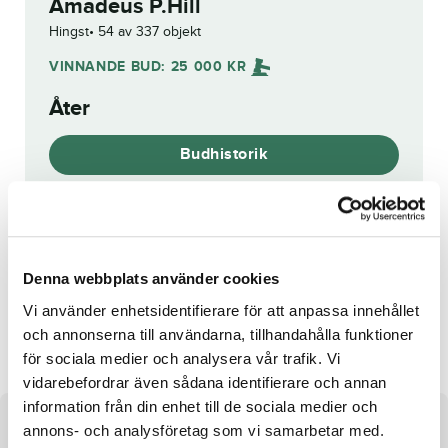
Amadeus P.Hill
Hingst
54 av 337 objekt
VINNANDE BUD:
25 000
KR
Åter
Budhistorik
Reg. nr.:
SE 21-1518
Denna webbplats använder cookies
Vi använder enhetsidentifierare för att anpassa innehållet
Overhead Panel
Pop the Cork
och annonserna till användarna, tillhandahålla funktioner
för sociala medier och analysera vår trafik. Vi
vidarebefordrar även sådana identifierare och annan
information från din enhet till de sociala medier och
annons- och analysföretag som vi samarbetar med.
Om hästen