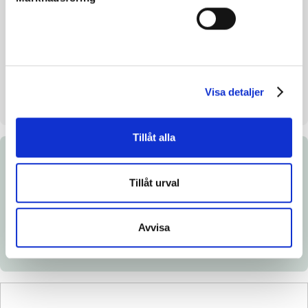
Inavelskoeff.
4.86%
Mankhöjd/korshöjd
-
Uppfödare
Possible Horses AB
Säljare
Possible Horses AB
Visa detaljer
Stallplats
Stall 1 Box 8
Tillåt alla
Dokument
Tillåt urval
Länk till Breedly.com
Ladda ned katalogsida
Avvisa
Veterinärintyg