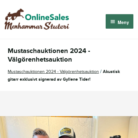
Hoppa
Hoppa
till
till
Meny
navigering
innehåll
Menhammar OnlineSales 2026
Mustaschauktionen 2024 -
Derbyauktionen 2026
Välgörenhetsauktion
/
Mustaschauktionen 2024 - Välgörenhetsauktion
Akustisk
Om oss
gitarr exklusivt signerad av Gyllene Tider!
Så fungerar det
Logga in