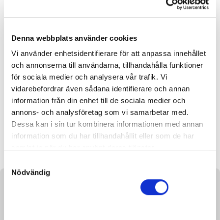
signerad av Gyllene Tider!
1 av 19 objekt
Denna webbplats använder cookies
VINNANDE BUD:
20 000
KR
Vi använder enhetsidentifierare för att anpassa innehållet
Grattis till
Lennart Andreasson
!
och annonserna till användarna, tillhandahålla funktioner
för sociala medier och analysera vår trafik. Vi
Budhistorik
vidarebefordrar även sådana identifierare och annan
information från din enhet till de sociala medier och
annons- och analysföretag som vi samarbetar med.
Dessa kan i sin tur kombinera informationen med annan
Unikt fotbollspaket från
Sportbladet
information som du har tillhandahållit eller som de har
samlat in när du har använt deras tjänster.
S
Nödvändig
a
m
Om objekt
t
Mustaschkampen engagerar och berör så många
y