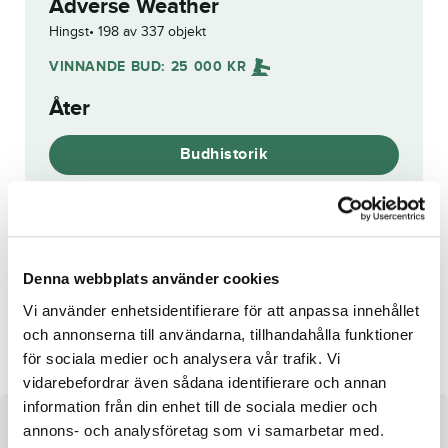
Adverse Weather
Hingst
198 av 337 objekt
VINNANDE BUD:
25 000
KR
Åter
Budhistorik
Reg. nr.:
SE 21-1698
Denna webbplats använder cookies
Vi använder enhetsidentifierare för att anpassa innehållet
Alphabeticalletter
Sweet Candyman
och annonserna till användarna, tillhandahålla funktioner
för sociala medier och analysera vår trafik. Vi
vidarebefordrar även sådana identifierare och annan
information från din enhet till de sociala medier och
annons- och analysföretag som vi samarbetar med.
Om hästen