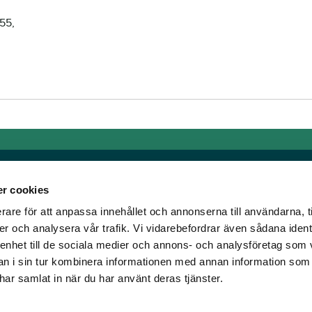
55,
r cookies
rare för att anpassa innehållet och annonserna till användarna, t
Länkar
er och analysera vår trafik. Vi vidarebefordrar även sådana ident
 enhet till de sociala medier och annons- och analysföretag som 
om älskar trav!
Allmänna auktionsvillkor
 i sin tur kombinera informationen med annan information som
har vi skapat en
Mobilvy
e har samlat in när du har använt deras tjänster.
t ständigt bryta ny
Cookie policy