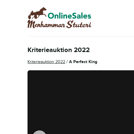
Hoppa
Hoppa
till
till
navigering
innehåll
Kriterieauktion 2022
/
Kriterieauktion 2022
A Perfect King