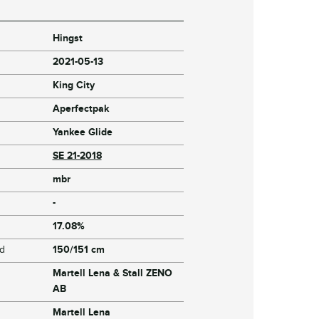
Hingst
2021-05-13
King City
Aperfectpak
Yankee Glide
SE 21-2018
mbr
-
17.08%
jd
150/151 cm
Martell Lena & Stall ZENO
AB
Martell Lena