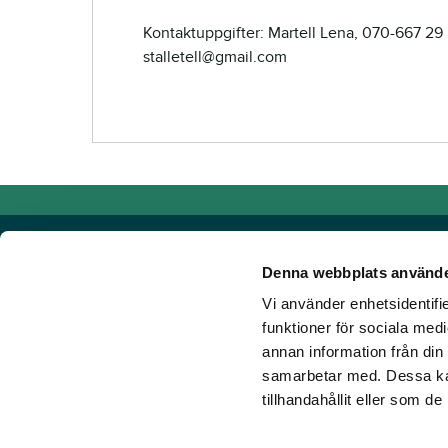
Kontaktuppgifter: Martell Lena, 070-667 29 
stalletell@gmail.com
Denna webbplats använde
Vi använder enhetsidentifie
Powered by TR Media
funktioner för sociala medi
annan information från din
Hos TR Media finns Sveriges främsta varumärken för dig s
samarbetar med. Dessa kan
Sedan starten 1932, då tidningen Travronden grundades, 
tillhandahållit eller som d
portfölj med innovativa digitala produkter och fortsätter at
mark. Vår vision? Vi får fler att älska trav!