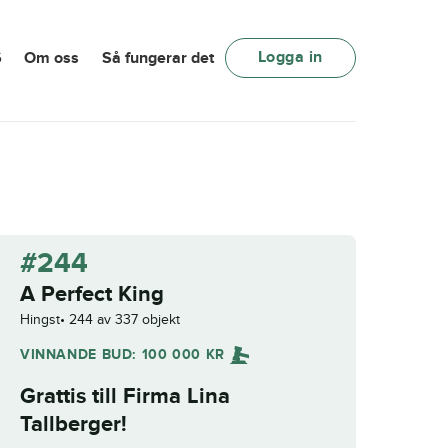
Logga in
6
Om oss
Så fungerar det
#244
A Perfect King
Hingst
244 av 337 objekt
VINNANDE BUD:
100 000
KR
Grattis till
Firma Lina
Tallberger
!