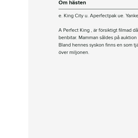
Om hästen
e. King City u. Aperfectpak ue. Yank
A Perfect King , är försiktigt filmad d
benbitar. Mamman såldes på auktion i
Bland hennes syskon finns en som tjä
över miljonen.