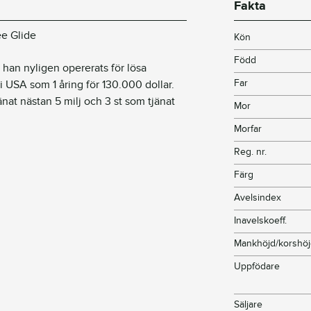
Fakta
ee Glide
Kön
Född
å han nyligen opererats för lösa
Far
 USA som 1 åring för 130.000 dollar.
nat nästan 5 milj och 3 st som tjänat
Mor
Morfar
Reg. nr.
Färg
Avelsindex
Inavelskoeff.
Mankhöjd/korshö
Uppfödare
Säljare