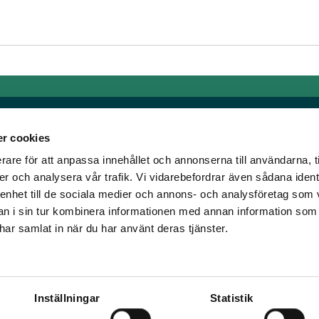
r cookies
rare för att anpassa innehållet och annonserna till användarna, t
Links
er och analysera vår trafik. Vi vidarebefordrar även sådana ident
 enhet till de sociala medier och annons- och analysföretag som 
e horse racing!
General auction terms and
 i sin tur kombinera informationen med annan information som
den was founded, we
conditions
e har samlat in när du har använt deras tjänster.
d continue to break
Mobile view
e racing!
Cookie policy
Inställningar
Statistik