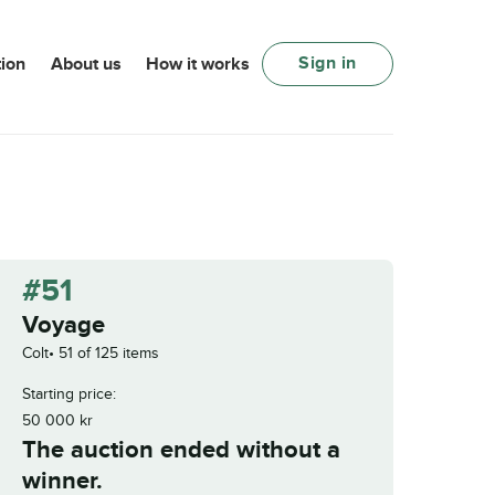
Sign in
ion
About us
How it works
#51
Voyage
Colt
51 of 125 items
Starting price:
50 000
kr
The auction ended without a
winner.