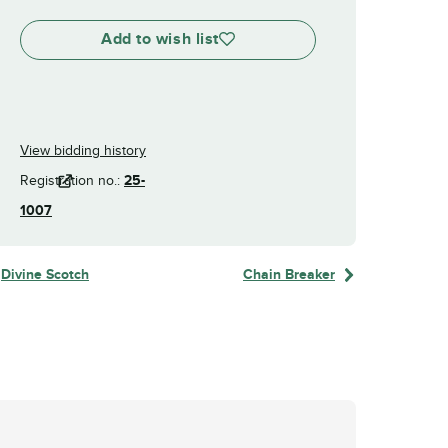
Add to wish list
View bidding history
Registration no.:
25-
1007
Divine Scotch
Chain Breaker