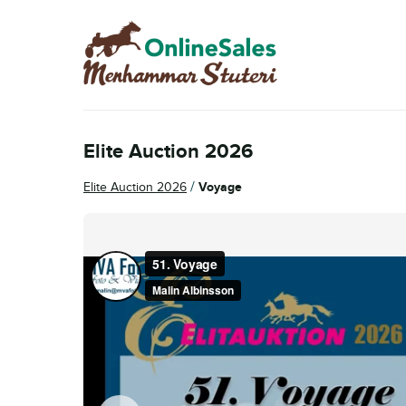
Skip
Skip
to
to
navigation
content
Elite Auction 2026
/
Elite Auction 2026
Voyage