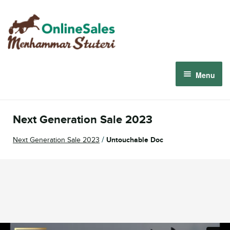
Skip
Skip
to
to
navigation
content
Menu
Menhammar Online Sales 2026
Next Generation Sale 2023
The 2026 Derby Auction
/
Next Generation Sale 2023
Untouchable Doc
About us
How it works
Sign in