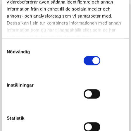
vidarebefordrar även sådana identifierare och annan
information från din enhet till de sociala medier och
About the horse
annons- och analysföretag som vi samarbetar med.
Dessa kan i sin tur kombinera informationen med annan
e. Maharajah and Nikita Broline and Ken Warkentin
information som du har tillhandahållit eller som de har
samlat in när du har använt deras tjänster.
Manke: 157
S
Nödvändig
a
m
t
y
Facts
c
Inställningar
k
Sex
Filly
e
Born
2022-03-26
s
v
Sire
Maharajah
a
Statistik
Dam
Nikita Broline
l
Grandfather
Ken Warkentin