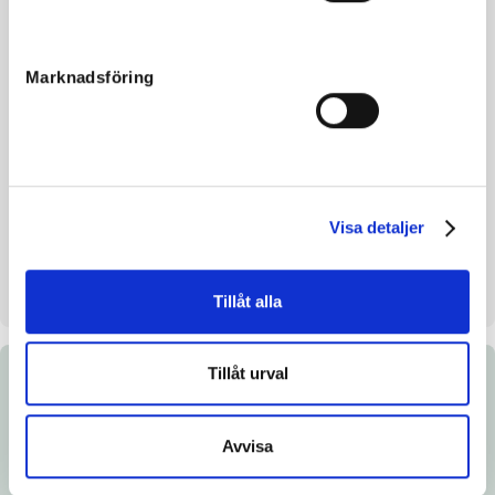
Reg. no.
SE 22-2460
Color
Brown
Marknadsföring
Breeding index
115
Inbreeding coefficient.
10.85%
Croup height/withers height
157 cm
Breeder
Dan Hultberg
Visa detaljer
Seller
Hultberg Dan
Stable
D
Tillåt alla
Tillåt urval
Documents
Avvisa
Link to Breedly.com
Download catalog page