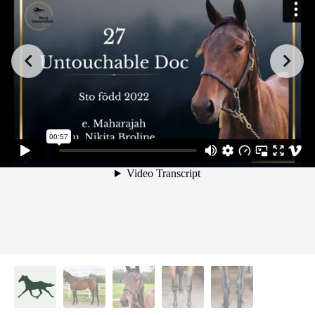
from
on
.
Untouchable Doc
Valentina Hultberg
Vimeo