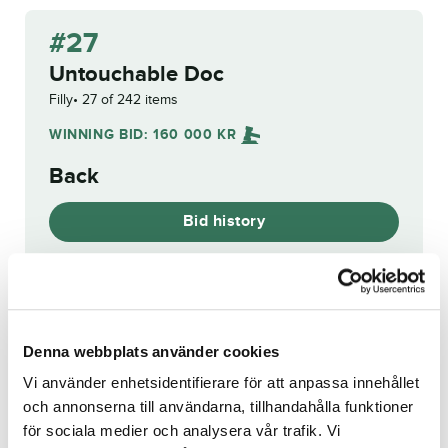
#27
Untouchable Doc
Filly
27 of 242 items
WINNING BID:
160 000
KR
Back
Bid history
Reg. no.:
SE 22-2460
Denna webbplats använder cookies
Vi använder enhetsidentifierare för att anpassa innehållet
Bransbys Ronja
Teton Nikk Mirchi
och annonserna till användarna, tillhandahålla funktioner
för sociala medier och analysera vår trafik. Vi