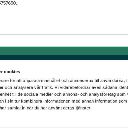
-6757650,
r cookies
rare för att anpassa innehållet och annonserna till användarna, t
Links
er och analysera vår trafik. Vi vidarebefordrar även sådana ident
 enhet till de sociala medier och annons- och analysföretag som 
e horse racing!
General auction terms and
 i sin tur kombinera informationen med annan information som
den was founded, we
conditions
e har samlat in när du har använt deras tjänster.
d continue to break
Mobile view
e racing!
Cookie policy