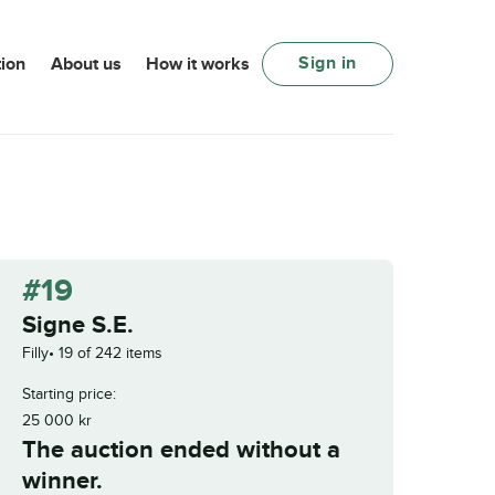
Sign in
ion
About us
How it works
#19
Signe S.E.
Filly
19 of 242 items
Starting price:
25 000
kr
The auction ended without a
winner.