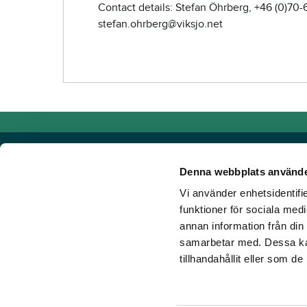
Contact details: Stefan Öhrberg, +46 (0)70
stefan.ohrberg@viksjo.net
Denna webbplats använde
Vi använder enhetsidentifie
Powered by TR Media
funktioner för sociala medi
annan information från din
TR Media has Sweden's leading brands for those who lov
samarbetar med. Dessa kan
Since our inception in 1932, when the magazine Travron
tillhandahållit eller som d
have created a portfolio of innovative digital products an
new ground. Our vision? To get more people to love hors