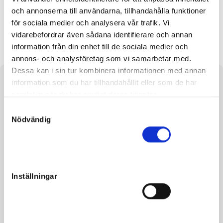
och annonserna till användarna, tillhandahålla funktioner
för sociala medier och analysera vår trafik. Vi
Hard Liquor
Signe S.E.
vidarebefordrar även sådana identifierare och annan
information från din enhet till de sociala medier och
annons- och analysföretag som vi samarbetar med.
Dessa kan i sin tur kombinera informationen med annan
information som du har tillhandahållit eller som de har
About the horse
samlat in när du har använt deras tjänster.
e. Benjamin Evo u. Loke Chibabba ue. Dream Vacation
S
Nödvändig
a
m
t
y
Facts
c
Inställningar
k
Gender
Colt
e
s
Born
2022-04-17
v
Sire
Benjamin Evo