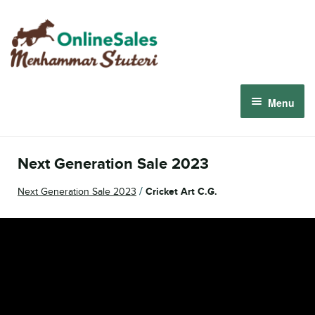
Skip
Skip
to
to
navigation
content
Menu
Menhammar Online Sales 2026
Next Generation Sale 2023
The 2026 Derby Auction
/
Next Generation Sale 2023
Cricket Art C.G.
About us
How it works
Sign in