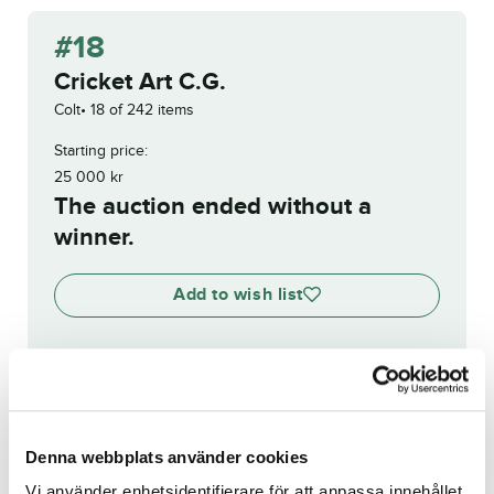
#18
Cricket Art C.G.
Colt
18 of 242 items
Starting price:
25 000
kr
The auction ended without a
winner.
Add to wish list
View bidding history
Registration no.:
SE 22-
Denna webbplats använder cookies
1401
Vi använder enhetsidentifierare för att anpassa innehållet