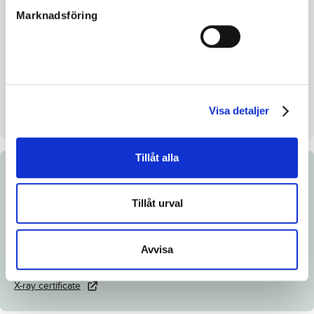
Marknadsföring
Inbreeding coefficient
9.69%
Croup height/withers height
-
Breeder
Ilboängs Mark & Trav HB
Seller
Ilboängs Mark & Trav HB
Visa detaljer
Stall on auction day
D
Tillåt alla
Documents
Tillåt urval
Link to Breedly.com
Download catalog page
Avvisa
Veterinary certificate
X-ray certificate