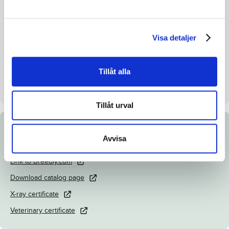
Inbreeding coefficient.
8.42%
Croup height/withers height
-
Visa detaljer
Breeder
Boko Stables Holland BV
Seller
Boko Stables Holland BV
Tillåt alla
Stall on auction day
Stall B
Tillåt urval
Documents
Avvisa
Link to Breedly.com
Download catalog page
X-ray certificate
Veterinary certificate