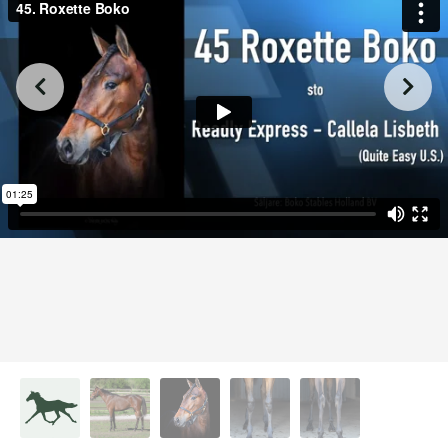
from
on
.
45. Roxette Boko
L.A. Racing Media
Vimeo