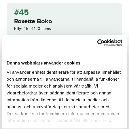
#45
Roxette Boko
Filly
45 of 120 items
WINNING BID:
275 000
KR
Congratulations to
Katja Melkko
!
Denna webbplats använder cookies
Bid history
Vi använder enhetsidentifierare för att anpassa innehållet
och annonserna till användarna, tillhandahålla funktioner
för sociala medier och analysera vår trafik. Vi
Reg. no.:
23-2875
vidarebefordrar även sådana identifierare och annan
information från din enhet till de sociala medier och
annons- och analysföretag som vi samarbetar med.
I.D.Justice
Pure Lindelin
Dessa kan i sin tur kombinera informationen med annan
information som du har tillhandahållit eller som de har
samlat in när du har använt deras tjänster.